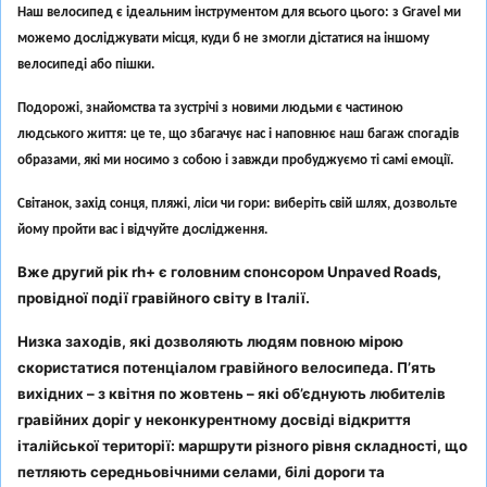
Наш велосипед є ідеальним інструментом для всього цього: з Gravel ми
можемо досліджувати місця, куди б не змогли дістатися на іншому
велосипеді або пішки.
Подорожі, знайомства та зустрічі з новими людьми є частиною
людського життя: це те, що збагачує нас і наповнює наш багаж спогадів
образами, які ми носимо з собою і завжди пробуджуємо ті самі емоції.
Світанок, захід сонця, пляжі, ліси чи гори: виберіть свій шлях, дозвольте
йому пройти вас і відчуйте дослідження.
Вже другий рік rh+ є головним спонсором Unpaved Roads,
провідної події гравійного світу в Італії.
Низка заходів, які дозволяють людям повною мірою
скористатися потенціалом гравійного велосипеда. П’ять
вихідних – з квітня по жовтень – які об’єднують любителів
гравійних доріг у неконкурентному досвіді відкриття
італійської території: маршрути різного рівня складності, що
петляють середньовічними селами, білі дороги та