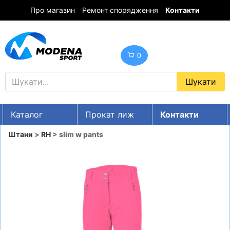
Про магазин
Ремонт спорядження
Контакти
0
Каталог
Прокат лиж
Контакти
UA
RU
EN
Штани
>
RH
> slim w pants
Знижки
ГІРСЬКІ ЛИЖІ
СНОУБОРДИ
ОДЯГ
ВЗУТТЯ