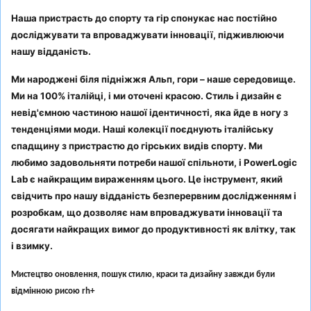
Наша пристрасть до спорту та гір спонукає нас постійно
досліджувати та впроваджувати інновації, підживлюючи
нашу відданість.
Ми народжені біля підніжжя Альп, гори – наше середовище.
Ми на 100% італійці, і ми оточені красою. Стиль і дизайн є
невід'ємною частиною нашої ідентичності, яка йде в ногу з
тенденціями моди. Наші колекції поєднують італійську
спадщину з пристрастю до гірських видів спорту. Ми
любимо задовольняти потреби нашої спільноти, і PowerLogic
Lab є найкращим вираженням цього. Це інструмент, який
свідчить про нашу відданість безперервним дослідженням і
розробкам, що дозволяє нам впроваджувати інновації та
досягати найкращих вимог до продуктивності як влітку, так
і взимку.
Мистецтво оновлення, пошук стилю, краси та дизайну завжди були
відмінною рисою rh+