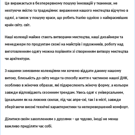
Це виражається в безперервному пошуку інновацій у тканинах, не
нехтуючи якістю та традиціями: вираження нашого мистецтва відчутно в
одязі, а також у пошуку краси, що робить Італію однією з найкрасивіших
країн світу. світ.
Наші колекції майже стають витворами мистецтва, наші дизайнери та
менеджери по продуктам схожі на майстрів і художників, роботу над
виготовленням одягу можна порівняти зі створенням витвору мистецтва
чи архітектури.
З нашими зимовими колекціями ми хочемо віддати данину нашому
витоку, близькість до світу моди та способу життя є частиною нашої ДНК,
особливо в жіночих образах, які підкреслюють жіночу форму, а кольори
завжди відповідають сезонним трендам. Увесь одяг є універсальним,
ідеальним як на лижних схилах, під час апре-скі, так і в місті, завжди
зберігаючи високі технічні характеристики та неперевершений комфорт.
Ділитися своїм захопленням з друзями – це чудово, іноді не менш
важливо приділяти час собі.