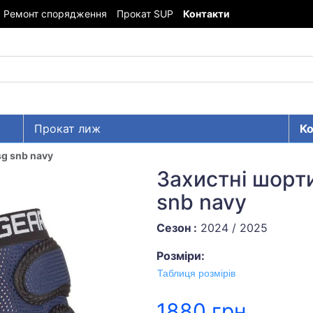
Ремонт спорядження
Прокат SUP
Контакти
Прокат лиж
Ко
sg snb navy
Захистні шорти
snb navy
Сезон :
2024 / 2025
Розміри:
Таблиця розмірів
1880 грн