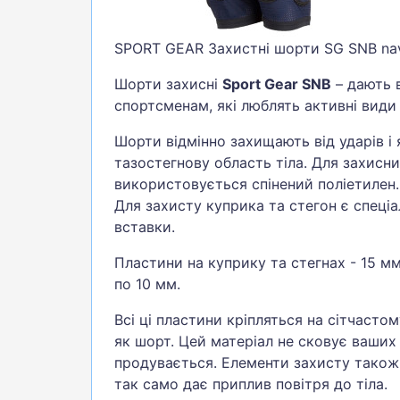
SPORT GEAR Захистні шорти SG SNB na
Шорти захисні
Sport Gear SNB
– дають в
спортсменам, які люблять активні види
Шорти відмінно захищають від ударів і 
тазостегнову область тіла. Для захисн
використовується спінений поліетилен. 
Для захисту куприка та стегон є спеціа
вставки.
Пластини на куприку та стегнах - 15 мм
по 10 мм.
Всі ці пластини кріпляться на сітчасто
як шорт. Цей матеріал не сковує ваших 
продувається. Елементи захисту тако
так само дає приплив повітря до тіла.