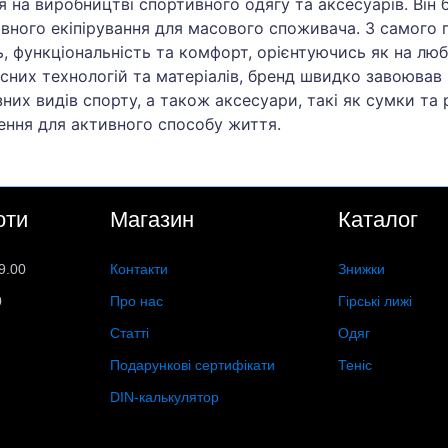
ся на виробництві спортивного одягу та аксесуарів. Він
вного екіпірування для масового споживача. З самого 
, функціональність та комфорт, орієнтуючись як на люби
сних технологій та матеріалів, бренд швидко завоював
зних видів спорту, а також аксесуари, такі як сумки т
ення для активного способу життя.
оти
Магазин
Каталог
9.00
Контакти
Знижки
0
Про нас
Гірські лижі
Статті
Одяг
Подарункові сертифікати
Теніс
DIN-калькулятор