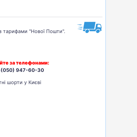
 з тарифами "Нової Пошти".
йте за телефонами:
8(050) 947-60-30
тні шорти у Києві