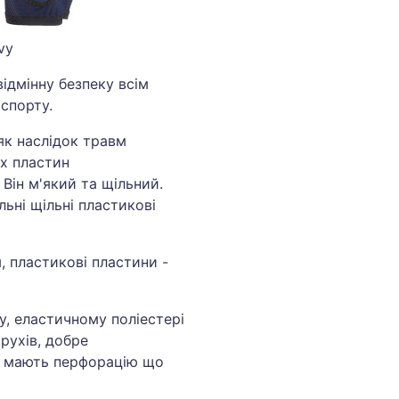
vy
ідмінну безпеку всім
 спорту.
як наслідок травм
их пластин
Він м'який та щільний.
льні щільні пластикові
, пластикові пластини -
му, еластичному поліестері
рухів, добре
ж мають перфорацію що