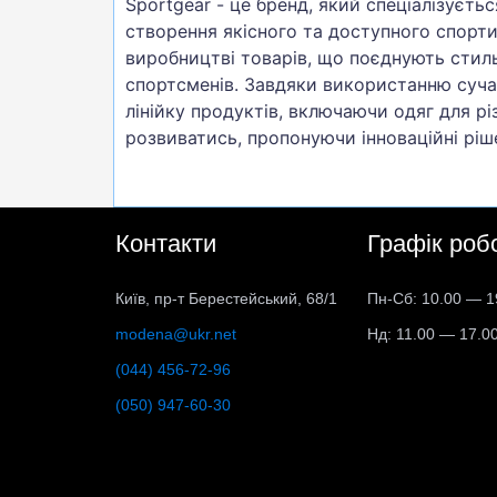
Sportgear - це бренд, який спеціалізуєть
створення якісного та доступного спорти
виробництві товарів, що поєднують стиль
спортсменів. Завдяки використанню суча
лінійку продуктів, включаючи одяг для рі
розвиватись, пропонуючи інноваційні ріш
Контакти
Графік роб
Київ, пр-т Берестейський, 68/1
Пн-Сб: 10.00 — 1
modena@ukr.net
Нд: 11.00 — 17.0
(044) 456-72-96
(050) 947-60-30