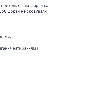
 прикріплені на шорти на
 щоб шорти не сковували
ками;
ігання натиранням і