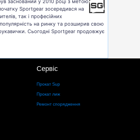
 був заснований у 2010 році з метою
початку Sportgear зосередився на
телів, так і професійних
 популярність на ринку та розширив свою
а рукавички. Сьогодні Sportgear продовжує
Сервіс
Прокат Sup
Прокат лиж
Ремонт спорядження