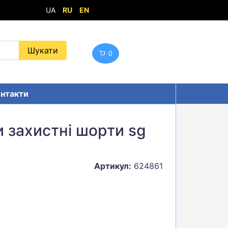
UA
RU
EN
0
нтакти
 захистні шорти sg
Артикул:
624861