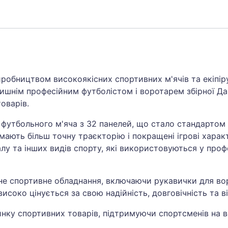
иробництвом високоякісних спортивних м'ячів та екіпір
ишнім професійним футболістом і воротарем збірної Дан
оварів.
 футбольного м'яча з 32 панелей, що стало стандартом 
 мають більш точну траєкторію і покращені ігрові харак
лу та інших видів спорту, які використовуються у профе
тне спортивне обладнання, включаючи рукавички для вор
 високо цінується за свою надійність, довговічність та 
нку спортивних товарів, підтримуючи спортсменів на вс