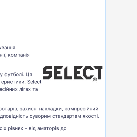
ування.
ії, компанія
у футболі. Ця
теристики. Select
сійних лігах та
отарів, захисні накладки, компресійний
відповідність суворим стандартам якості.
іх рівнях – від аматорів до