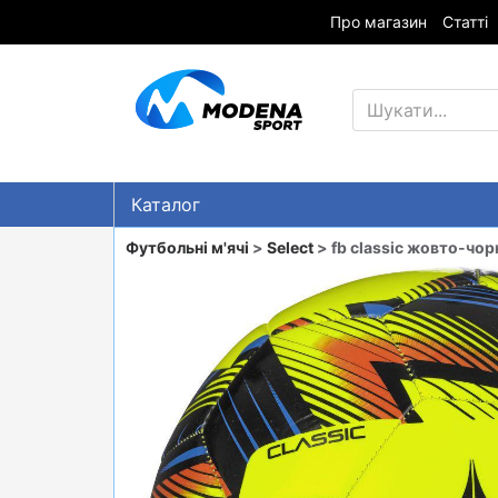
Про магазин
Статті
Каталог
Знижки
Футбольні м'ячі
>
Select
> fb classic жовто-чо
ГІРСЬКІ ЛИЖІ
СНОУБОРДИ
ОДЯГ
ВЗУТТЯ
СУМКИ
ШОЛОМИ, ЗАХИСТ, ОКУЛЯРИ