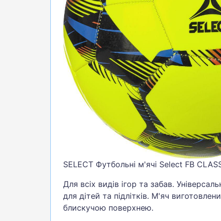
БІГ, ФІТНЕС, М'ЯЧІ
ВЕЛОСИПЕДИ
САМОКАТИ
ТЕНІС, БАДМІНТОН
ВОДНІ ВИДИ СПОРТУ
ТУРИЗМ
SELECT Футбольні м'ячі Select FB CLA
Для всіх видів ігор та забав. Універса
для дітей та підлітків. М'яч виготовлени
блискучою поверхнею.