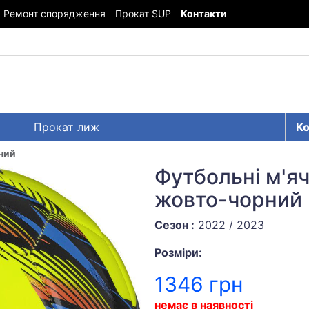
Ремонт спорядження
Прокат SUP
Контакти
Прокат лиж
Ко
рний
Футбольні м'ячі
жовто-чорний
Сезон :
2022 / 2023
Розміри:
1346 грн
немає в наявності