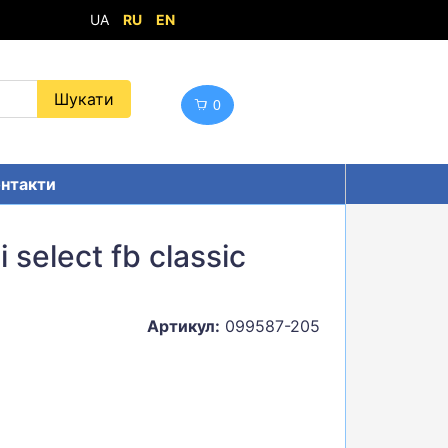
UA
RU
EN
0
нтакти
 select fb classic
Артикул:
099587-205