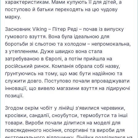
характеристикам. Мами купують її для дітей, а
поступово й батьки переходять на цю чудову
марку.
Засновник Viking – Пітер Реді – почав із випуску
гумового взуття. Вона була ідеальною для
боротьби зі сльотою та холодом – непромокальна,
з утепленням. Дуже швидко вона стала
затребуваною в Європі, а потім прийшла на
російський ринок. Компанія обрала собі назву,
ґрунтуючись на тому, що має бути надійною та
служити довго. Поступово почали впроваджувати
інновації, що вивело магазини взуття на лідируючі
позиції.
Згодом окрім чобіт у лінійці з'явилися черевики,
кросівки, сандалії, сноубутси, термобутси та інші
товари. Вироби почали ділитися на моделі для
повсякденного носіння, спортивні та вироби для
екстремального відпочинку. Лінійки розділилися на