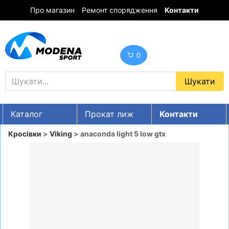
Про магазин
Ремонт спорядження
Контакти
0
Каталог
Прокат лиж
Контакти
UA
RU
EN
Кросівки
>
Viking
> anaconda light 5 low gtx
Знижки
ГІРСЬКІ ЛИЖІ
СНОУБОРДИ
ОДЯГ
ВЗУТТЯ