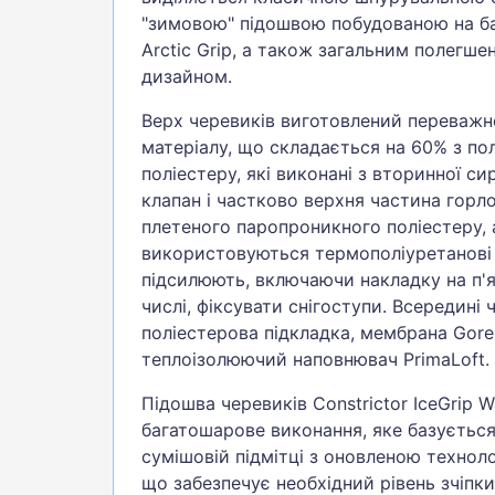
"зимовою" підошвою побудованою на баз
Arctic Grip, а також загальним полегш
дизайном.
Верх черевиків виготовлений переважн
матеріалу, що складається на 60% з по
поліестеру, які виконані з вторинної си
клапан і частково верхня частина горл
плетеного паропроникного поліестеру,
використовуються термополіуретанові
підсилюють, включаючи накладку на п'ят
числі, фіксувати снігоступи. Всередині
поліестерова підкладка, мембрана Gore
теплоізолюючий наповнювач PrimaLoft.
Підошва черевиків Constrictor IceGrip
багатошарове виконання, яке базується
сумішовій підмітці з оновленою технолог
що забезпечує необхідний рівень зчіпки