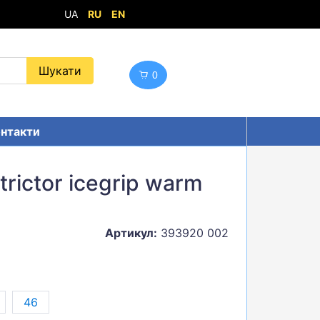
UA
RU
EN
0
нтакти
rictor icegrip warm
Артикул:
393920 002
46