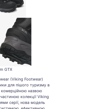
rm GTX
wear (Viking Footwear)
вики для пішого туризму в
з комерційною назвою
 частиною колекції Viking
лями серії, нова модель
 системою, ефективною