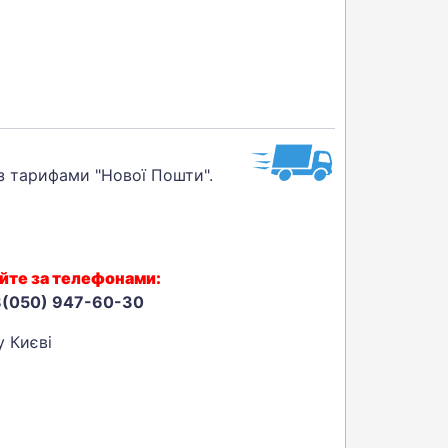
 з тарифами "Нової Пошти".
йте за телефонами:
8(050) 947-60-30
у Києві