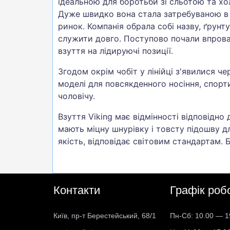
ідеальною для боротьби зі сльотою та хо
Дуже швидко вона стала затребуваною в 
ринок. Компанія обрала собі назву, ґрун
служити довго. Поступово почали впрова
взуття на лідируючі позиції.
Згодом окрім чобіт у лінійці з'явилися ч
моделі для повсякденного носіння, спорти
чоловічу.
Взуття Viking має відмінності відповідно
мають міцну шнурівку і товсту підошву дл
якість, відповідає світовим стандартам.
Контакти
Графік роб
Київ, пр-т Берестейський, 68/1
Пн-Сб: 10.00 — 1