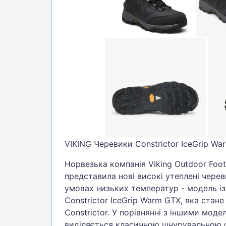
VIKING Черевики Constrictor IceGrip Wa
Норвезька компанія Viking Outdoor Foot
представила нові високі утеплені чере
умовах низьких температур - модель і
Constrictor IceGrip Warm GTX, яка стане
Constrictor. У порівнянні з іншими моде
виділяється класичною шнурувальною