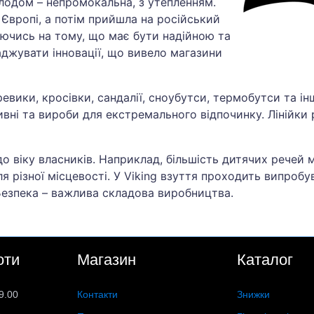
лодом – непромокальна, з утепленням.
Європі, а потім прийшла на російський
туючись на тому, що має бути надійною та
джувати інновації, що вивело магазини
еревики, кросівки, сандалії, сноубутси, термобутси та і
вні та вироби для екстремального відпочинку. Лінійки 
 до віку власників. Наприклад, більшість дитячих речей 
я різної місцевості. У Viking взуття проходить випробу
 Безпека – важлива складова виробництва.
оти
Магазин
Каталог
9.00
Контакти
Знижки