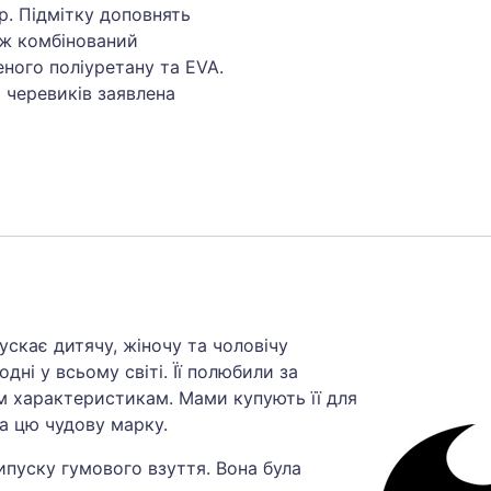
р. Підмітку доповнять
ож комбінований
еного поліуретану та EVA.
 черевиків заявлена
ускає дитячу, жіночу та чоловічу
одні у всьому світі. Її полюбили за
им характеристикам. Мами купують її для
на цю чудову марку.
випуску гумового взуття. Вона була