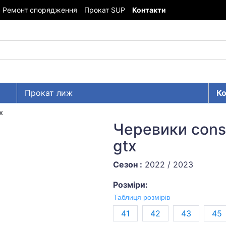
Ремонт спорядження
Прокат SUP
Контакти
Прокат лиж
Ко
x
Черевики const
gtx
Сезон :
2022 / 2023
Розміри:
Таблиця розмірів
41
42
43
45