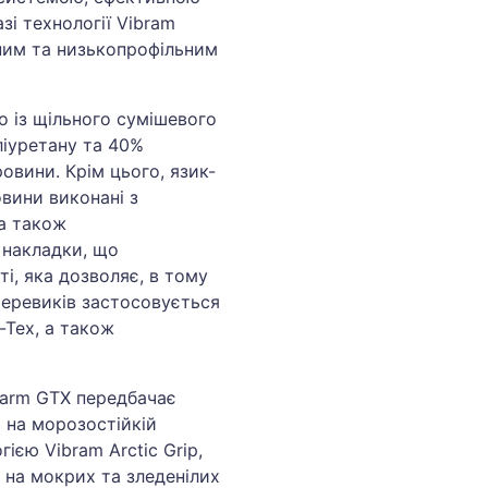
і технології Vibram
еним та низькопрофільним
о із щільного сумішевого
ліуретану та 40%
ровини. Крім цього, язик-
овини виконані з
 а також
 накладки, що
і, яка дозволяє, в тому
 черевиків застосовується
-Tex, а також
 Warm GTX передбачає
 на морозостійкій
ією Vibram Arctic Grip,
 на мокрих та зледенілих