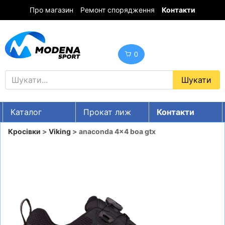
Про магазин
Ремонт спорядження
Контакти
0
Каталог
Прокат лиж
Контакти
UA
RU
EN
Кросівки
>
Viking
> anaconda 4x4 boa gtx
Знижки
ГІРСЬКІ ЛИЖІ
СНОУБОРДИ
ОДЯГ
ВЗУТТЯ