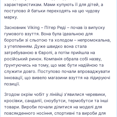
характеристикам. Мами купують її для дітей, а
поступово й батьки переходять на цю чудову
марку.
Засновник Viking – Пітер Реді – почав із випуску
гумового взуття. Вона була ідеальною для
боротьби зі сльотою та холодом – непромокальна,
з утепленням. Дуже швидко вона стала
затребуваною в Європі, а потім прийшла на
російський ринок. Компанія обрала собі назву,
ґрунтуючись на тому, що має бути надійною та
служити довго. Поступово почали впроваджувати
інновації, що вивело магазини взуття на лідируючі
позиції.
Згодом окрім чобіт у лінійці з'явилися черевики,
кросівки, сандалії, сноубутси, термобутси та інші
товари. Вироби почали ділитися на моделі для
повсякденного носіння, спортивні та вироби для