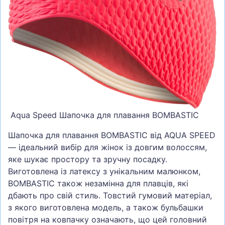
СУМКИ
ШОЛОМИ, ЗАХИСТ, ОКУЛЯРИ
БІГ, ФІТНЕС, М'ЯЧІ
ВЕЛОСИПЕДИ
САМОКАТИ
ТЕНІС, БАДМІНТОН
Aqua Speed Шапочка для плавання BOMBASTIC
ВОДНІ ВИДИ СПОРТУ
ТУРИЗМ
Шапочка для плавання BOMBASTIC від AQUA SPEED
— ідеальний вибір для жінок із довгим волоссям,
яке шукає простору та зручну посадку.
Виготовлена із латексу з унікальним малюнком,
BOMBASTIC також незамінна для плавців, які
дбають про свій стиль. Товстий гумовий матеріал,
з якого виготовлена модель, а також бульбашки
повітря на ковпачку означають, що цей головний