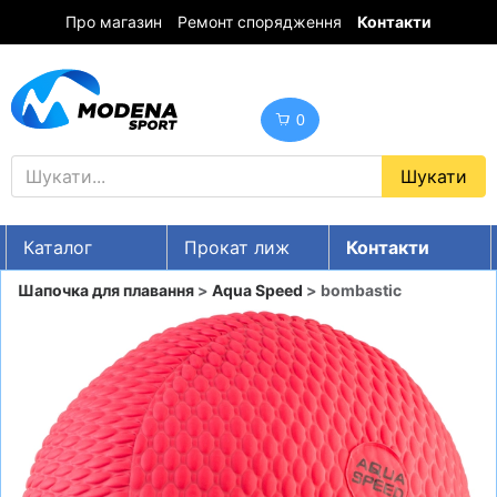
Про магазин
Ремонт спорядження
Контакти
0
Каталог
Прокат лиж
Контакти
UA
RU
EN
Шапочка для плавання
>
Aqua Speed
> bombastic
Знижки
ГІРСЬКІ ЛИЖІ
СНОУБОРДИ
ОДЯГ
ВЗУТТЯ