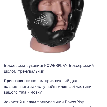
СУМКИ
ШОЛОМИ, ЗАХИСТ, ОКУЛЯРИ
БІГ, ФІТНЕС, М'ЯЧІ
ВЕЛОСИПЕДИ
САМОКАТИ
ТЕНІС, БАДМІНТОН
ВОДНІ ВИДИ СПОРТУ
ТУРИЗМ
Боксерські рукавиці POWERPLAY Боксерський
шолом тренувальний
Призначення:
шолом призначений для
повноцінного захисту найважливішої частини
вашого тіла - мозку
Закритий шолом тренувальний PowerPlay