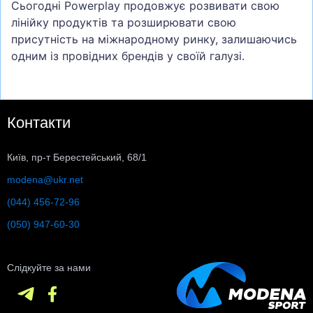
Сьогодні Powerplay продовжує розвивати свою
лінійку продуктів та розширювати свою
присутність на міжнародному ринку, залишаючись
одним із провідних брендів у своїй галузі.
Контакти
Київ, пр-т Берестейський, 68/1
modena@ukr.net
(044) 456-72-96
(050) 947-60-30
Слідкуйте за нами