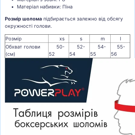
Матеріал набивки: Піна
Розмір шолома
підбирається залежно від обсягу
окружності голови.
Розмір
xs
s
m
l
Обхват голови
50-
52-
54-
55-
(см)
52
54
55
56