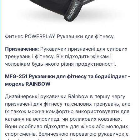
СУМКИ
ШОЛОМИ, ЗАХИСТ, ОКУЛЯРИ
БІГ, ФІТНЕС, М'ЯЧІ
Фитнес POWERPLAY Рукавички для фітнесу
ВЕЛОСИПЕДИ
Призначення:
Рукавички призначені для силових
САМОКАТИ
тренувань і фітнесу. Він підходить жінкам і
ТЕНІС, БАДМІНТОН
чоловікам будь-якого рівня продуктивності.
ВОДНІ ВИДИ СПОРТУ
MFG-251 Рукавички для фітнесу та бодибілдинг -
ТУРИЗМ
модель RAINBOW
Дизайнерські рукавички Rainbow в першу чергу
призначені для фітнесу та силових тренувань, але
їх також можна комфортно використовувати для
катання на велосипеді чи роликових ковзанах.
Вони особливо підходять для жінок або молодих
спортсменів. Величезною перевагою рукавичок є