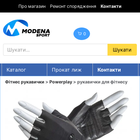
Про магазин
Ремонт спорядження
Контакти
0
Каталог
Прокат лиж
Контакти
UA
RU
EN
Фітнес рукавички
>
Powerplay
> рукавички для фітнесу
Знижки
ГІРСЬКІ ЛИЖІ
СНОУБОРДИ
ОДЯГ
ВЗУТТЯ