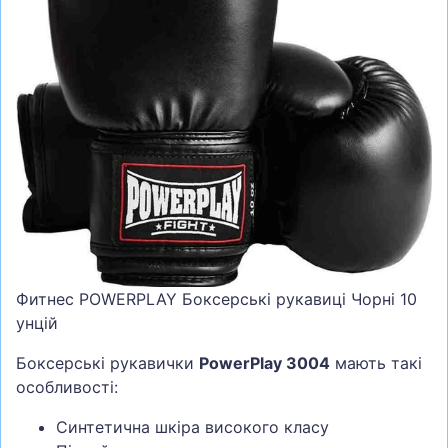
СУМКИ
ШОЛОМИ, ЗАХИСТ, ОКУЛЯРИ
БІГ, ФІТНЕС, М'ЯЧІ
ВЕЛОСИПЕДИ
САМОКАТИ
ТЕНІС, БАДМІНТОН
ВОДНІ ВИДИ СПОРТУ
ТУРИЗМ
Фитнес POWERPLAY Боксерські рукавиці Чорні 10
унцій
Боксерські рукавички
PowerPlay 3004
мають такі
особливості:
Синтетична шкіра високого класу