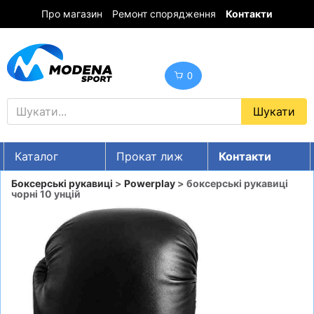
Про магазин
Ремонт спорядження
Контакти
0
Каталог
Прокат лиж
Контакти
UA
RU
EN
Боксерські рукавиці
>
Powerplay
> боксерські рукавиці
чорні 10 унцій
Знижки
ГІРСЬКІ ЛИЖІ
СНОУБОРДИ
ОДЯГ
ВЗУТТЯ