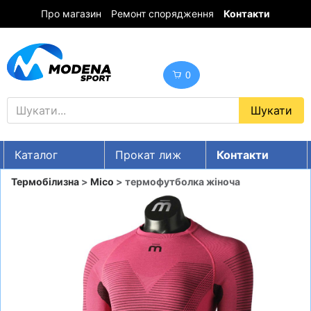
Про магазин
Ремонт спорядження
Контакти
0
Каталог
Прокат лиж
Контакти
UA
RU
EN
Термобілизна
>
Mico
> термофутболка жіноча
Знижки
ГІРСЬКІ ЛИЖІ
СНОУБОРДИ
ОДЯГ
ВЗУТТЯ