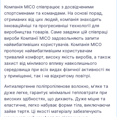
Компанія MICO співпрацює з досвідченими
спортсменами та командами. На основі порад,
отриманих від цих людей, компанія знаходить
інноваційніші та прогресивніші технології для
виробництва товарів. Саме завдяки цій співпраці
вироби Компанії MICO задовольняють запити
найвибагливіших користувачів. Компанія MICO
пропонує найвибагливішим користувачам
тривалий комфорт, високу якість виробів, а також
захист від мінливого впливу навколишнього
середовища при всіх видах фізичної активності як
у приміщенні, так і на відкритому повітрі.
Антиалергенне поліпропіленове волокно, м'яке та
дуже легке, гарантує мінімальні тепловтрати при
високих здібностях, що дихають. Дуже міцне та
еластичне, легко набуває форми тіла, виключаючи
зайве тертя. Ці якості матеріалу забезпечують