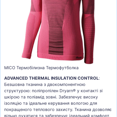
СУМКИ
ШОЛОМИ, ЗАХИСТ, ОКУЛЯРИ
БІГ, ФІТНЕС, М'ЯЧІ
ВЕЛОСИПЕДИ
САМОКАТИ
ТЕНІС, БАДМІНТОН
ВОДНІ ВИДИ СПОРТУ
MICO Термобілизна Термофутболка
ТУРИЗМ
ADVANCED THERMAL INSULATION CONTROL
:
Безшовна тканина з двокомпонентною
структурою: поліпропілен Dryarn® у контакті зі
шкірою та поліамід зовні. Забезпечує високу
ізоляцію та ідеальне керування вологою для
покращеного теплового захисту. Тканина дозволяє
вільно рухатися та забезпечує ідеальний комфорт.