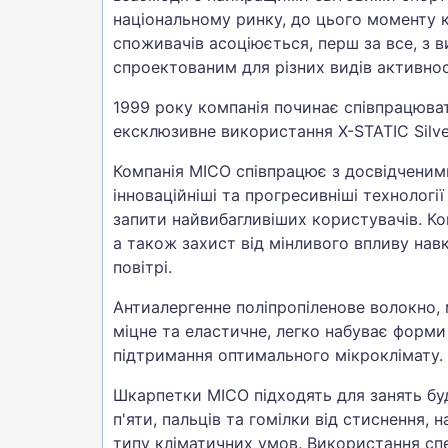
національному ринку, до цього моменту к
споживачів асоціюється, перш за все, з 
спроектованим для різних видів активност
1999 року компанія починає співпрацюва
ексклюзивне використання X-STATIC Silver
Компанія MICO співпрацює з досвідченим
інноваційніші та прогресивніші технолог
запити найвибагливіших користувачів. К
а також захист від мінливого впливу нав
повітрі.
Антиалергенне поліпропіленове волокно, 
міцне та еластичне, легко набуває форми
підтримання оптимального мікроклімату.
Шкарпетки MICO підходять для занять буд
п'яти, пальців та гомілки від стиснення
типу кліматичних умов. Використання спе