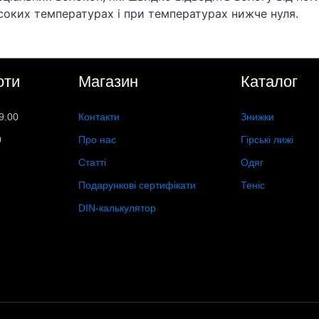
соких температурах і при температурах нижче нуля.
оти
Магазин
Каталог
9.00
Контакти
Знижки
0
Про нас
Гірські лижі
Статті
Одяг
Подарункові сертифікати
Теніс
DIN-калькулятор