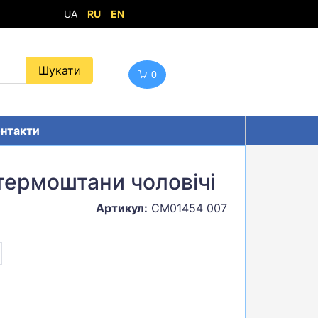
UA
RU
EN
0
нтакти
термоштани чоловічі
Артикул:
CM01454 007