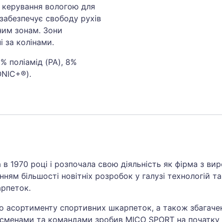
е керування вологою для
 забезпечує свободу рухів
ним зонам. Зони
 за колінами.
2% поліамід (PA), 8%
ONIC+®).
в 1970 році і розпочала свою діяльність як фірма з ви
ням більшості новітніх розробок у галузі технологій т
арпеток.
 асортименту спортивних шкарпеток, а також збагачен
сменами та командами зробив MICO SPORT на початку 90