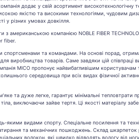
омпанія додає у свій асортимент високотехнологічну т
високою якістю та високими технологіями, чудовим диз
і у різних умовах довкілля.
ти з американською компанією NOBLE FIBER TECHNOLOGI
 fiber.
и спортсменами та командами. На основі порад, отрима
ії для виробництва товарів. Саме завдяки цій співпраці
омпанія MICO пропонує найвибагливішим користувачам т
колишнього середовища при всіх видах фізичної активнос
м'яке та дуже легке, гарантує мінімальні тепловтрати 
 тіла, виключаючи зайве тертя. Ці якості матеріалу з
ь-якими видами спорту. Спеціальне посилення та техні
, натирання та механічних пошкоджень. Склад шкарпето
ціальних волокон, які швидко відводять вологу від ног