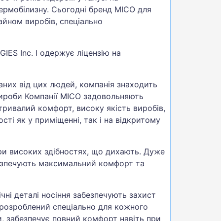
ермобілизну. Сьогодні бренд MICO для
айном виробів, спеціально
ES Inc. І одержує ліцензію на
них від цих людей, компанія знаходить
 вироби Компанії MICO задовольняють
ривалий комфорт, високу якість виробів,
ті як у приміщенні, так і на відкритому
при високих здібностях, що дихають. Дуже
абезпечують максимальний комфорт та
чні деталі носіння забезпечують захист
к розроблений спеціально для кожного
и, забезпечує повний комфорт навіть при