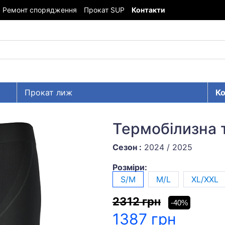
Ремонт спорядження
Прокат SUP
Контакти
Прокат лиж
Ко
Термобілизна 
Сезон :
2024 / 2025
Розміри:
S/M
M/L
XL/XXL
2312 грн
-40%
1387 грн