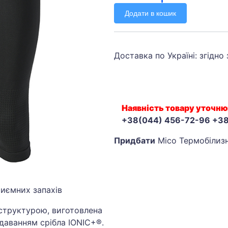
Додати в кошик
Доставка по Україні: згідно
Наявність товару уточню
+38(044) 456-72-96 +3
Придбати
Mico Термобілизн
риємних запахів
структурою, виготовлена
одаванням срібла IONIC+®.