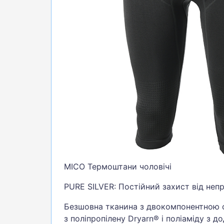
БІГ, ФІТНЕС, М'ЯЧІ
ВЕЛОСИПЕДИ
САМОКАТИ
ТЕНІС, БАДМІНТОН
ВОДНІ ВИДИ СПОРТУ
ТУРИЗМ
MICO Термоштани чоловічі
PURE SILVER: Постійний захист від неп
Безшовна тканина з двокомпонентною 
з поліпропілену Dryarn® і поліаміду з д