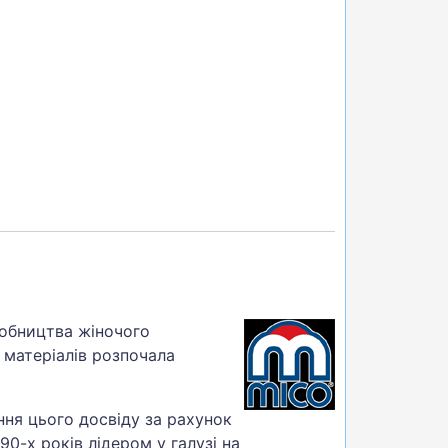
робництва жіночого
а матеріалів розпочала
ня цього досвіду за рахунок
-х років лідером у галузі на