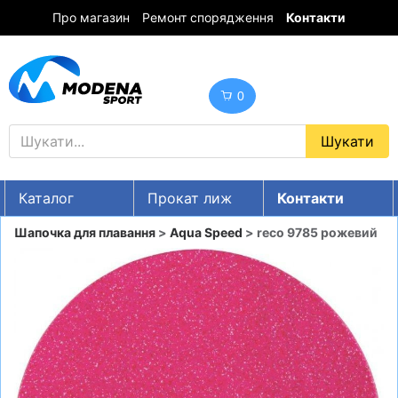
Про магазин
Ремонт спорядження
Контакти
0
Каталог
Прокат лиж
Контакти
UA
RU
EN
Шапочка для плавання
>
Aqua Speed
> reco 9785 рожевий
Знижки
ГІРСЬКІ ЛИЖІ
СНОУБОРДИ
ОДЯГ
ВЗУТТЯ