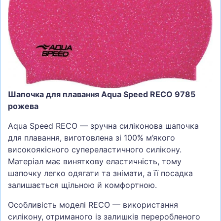
СУМКИ
ШОЛОМИ, ЗАХИСТ, ОКУЛЯРИ
БІГ, ФІТНЕС, М'ЯЧІ
ВЕЛОСИПЕДИ
САМОКАТИ
Шапочка для плавання Aqua Speed RECO 9785
ТЕНІС, БАДМІНТОН
рожева
ВОДНІ ВИДИ СПОРТУ
Aqua Speed RECO — зручна силіконова шапочка
ТУРИЗМ
для плавання, виготовлена зі 100% м’якого
високоякісного супереластичного силікону.
Матеріал має виняткову еластичність, тому
шапочку легко одягати та знімати, а її посадка
залишається щільною й комфортною.
Особливість моделі RECO — використання
силікону, отриманого із залишків переробленого