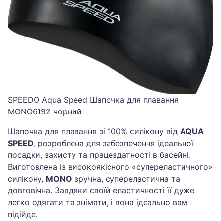
СУМКИ
ШОЛОМИ, ЗАХИСТ, ОКУЛЯРИ
БІГ, ФІТНЕС, М'ЯЧІ
ВЕЛОСИПЕДИ
САМОКАТИ
ТЕНІС, БАДМІНТОН
SPEEDO Aqua Speed Шапочка для плавання
MONO6192 чорний
ВОДНІ ВИДИ СПОРТУ
Шапочка для плавання зі 100% силікону від
AQUA
ТУРИЗМ
SPEED
, розроблена для забезпечення ідеальної
посадки, захисту та працездатності в басейні.
Виготовлена із високоякісного «супереластичного»
силікону,
MONO
зручна, супереластична та
довговічна. Завдяки своїй еластичності її дуже
легко одягати та знімати, і вона ідеально вам
підійде.