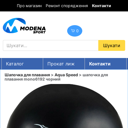
Про магазин
Ремонт спорядження
Контакти
0
Каталог
Прокат лиж
Контакти
UA
RU
EN
Шапочка для плавання
>
Aqua Speed
> шапочка для
плавання mono6192 чорний
Знижки
ГІРСЬКІ ЛИЖІ
СНОУБОРДИ
ОДЯГ
ВЗУТТЯ