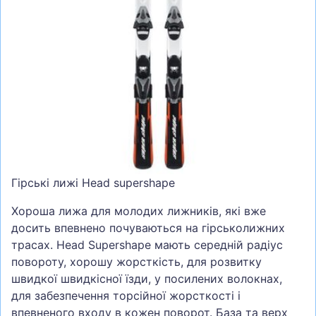
СУМКИ
ШОЛОМИ, ЗАХИСТ, ОКУЛЯРИ
БІГ, ФІТНЕС, М'ЯЧІ
ВЕЛОСИПЕДИ
САМОКАТИ
ТЕНІС, БАДМІНТОН
ВОДНІ ВИДИ СПОРТУ
Гірські лижі Head supershape
ТУРИЗМ
Хороша лижа для молодих лижників, які вже
досить впевнено почуваються на гірськолижних
трасах. Head Supershape мають середній радіус
повороту, хорошу жорсткість, для розвитку
швидкої швидкісної їзди, у посилених волокнах,
для забезпечення торсійної жорсткості і
впевненого входу в кожен поворот. База та верх