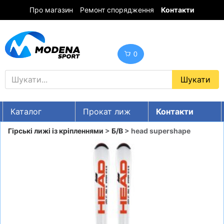
Про магазин
Ремонт спорядження
Контакти
0
Каталог
Прокат лиж
Контакти
UA
RU
EN
Гірські лижі із кріпленнями
>
Б/В
> head supershape
Знижки
ГІРСЬКІ ЛИЖІ
СНОУБОРДИ
ОДЯГ
ВЗУТТЯ