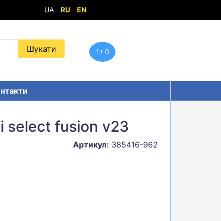
UA
RU
EN
0
нтакти
 select fusion v23
Артикул:
385416-962