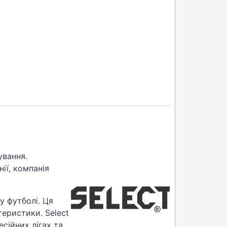
ування.
ії, компанія
у футболі. Ця
теристики. Select
сійних лігах та