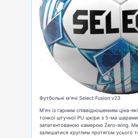
БІГ, ФІТНЕС, М'ЯЧІ
ВЕЛОСИПЕДИ
САМОКАТИ
ТЕНІС, БАДМІНТОН
ВОДНІ ВИДИ СПОРТУ
ТУРИЗМ
Футбольні м'ячі Select Fusion v23
М'яч із гарним співвідношенням ціна-як
тонкої штучної PU шкіри з 5-ма шарами
запатентованою камерою Zero-wing. Ма
залишатися круглим протягом усього т