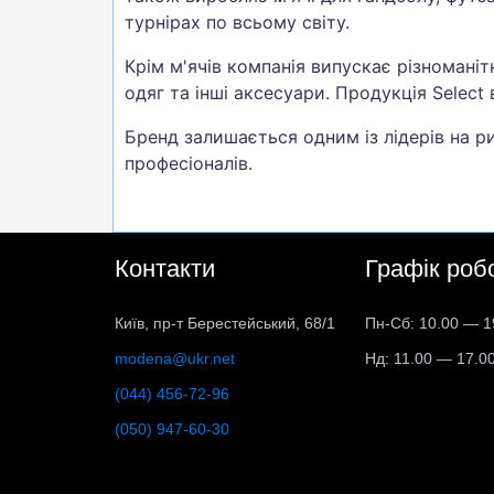
турнірах по всьому світу.
Крім м'ячів компанія випускає різномані
одяг та інші аксесуари. Продукція Select
Бренд залишається одним із лідерів на ри
професіоналів.
Контакти
Графік роб
Київ, пр-т Берестейський, 68/1
Пн-Сб: 10.00 — 1
modena@ukr.net
Нд: 11.00 — 17.0
(044) 456-72-96
(050) 947-60-30