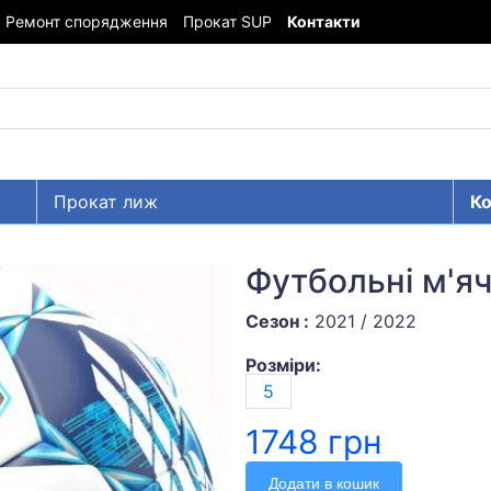
Ремонт спорядження
Прокат SUP
Контакти
Прокат лиж
Ко
Футбольні м'ячі
Сезон :
2021 / 2022
Розміри:
5
1748 грн
Додати в кошик