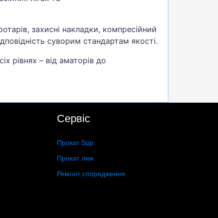
отарів, захисні накладки, компресійний
відповідність суворим стандартам якості.
іх рівнях – від аматорів до
Сервіс
Прокат Sup
Прокат лиж
Ремонт спорядження