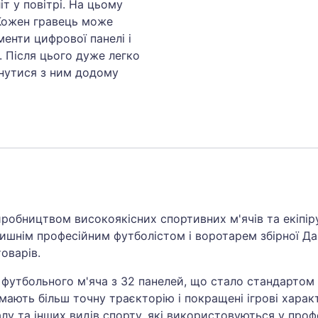
т у повітрі. На цьому
 Кожен гравець може
енти цифрової панелі і
 Після цього дуже легко
рнутися з ним додому
иробництвом високоякісних спортивних м'ячів та екіпір
ишнім професійним футболістом і воротарем збірної Дан
оварів.
 футбольного м'яча з 32 панелей, що стало стандартом 
 мають більш точну траєкторію і покращені ігрові харак
лу та інших видів спорту, які використовуються у профе