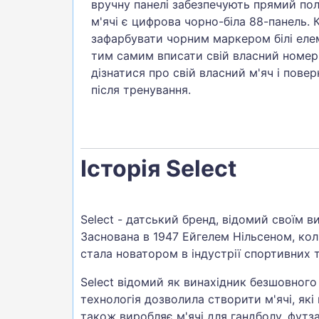
вручну панелі забезпечують прямий полі
м'ячі є цифрова чорно-біла 88-панель.
зафарбувати чорним маркером білі елем
тим самим вписати свій власний номер.
дізнатися про свій власний м'яч і пове
після тренування.
Історія Select
Select - датський бренд, відомий своїм в
Заснована в 1947 Ейгелем Нільсеном, кол
стала новатором в індустрії спортивних т
Select відомий як винахідник безшовного
технологія дозволила створити м'ячі, які
також виробляє м'ячі для гандболу, футза