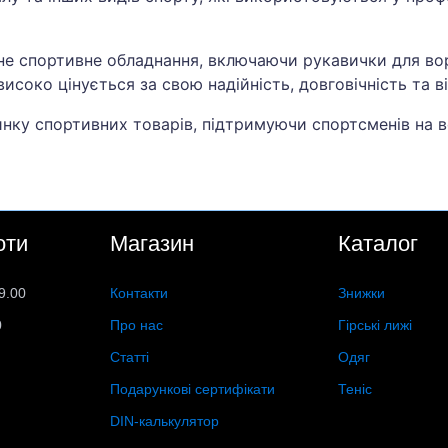
тне спортивне обладнання, включаючи рукавички для вор
 високо цінується за свою надійність, довговічність та 
нку спортивних товарів, підтримуючи спортсменів на вс
оти
Магазин
Каталог
9.00
Контакти
Знижки
0
Про нас
Гірські лижі
Статті
Одяг
Подарункові сертифікати
Теніс
DIN-калькулятор