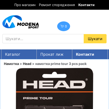
Про магазин
Ремонт спорядження
Контакти
0
Каталог
Прокат лиж
Контакти
UA
RU
EN
Намотка
>
Head
> намотка prime tour 3 pcs pack
Знижки
ГІРСЬКІ ЛИЖІ
СНОУБОРДИ
ОДЯГ
ВЗУТТЯ