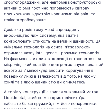
спортспорядженні, але невтомні конструкторські
активи фірми постійно поповнюють світову
гірськолижну індустрію новинками від авіа- та
гелікоптеробудування.
Декілька років тому Head впровадив у
виробництво лиж систему, яка здатна
контролювати стійкість на великій швидкості. Ця
унікальна технологія на основі п'єзоволокон
отримала назву intelligence – розумна технологія.
На флагманських лижах колекції встановлюється
мікрочіп, який постійно контролює спуск і здатний
всього за 7 мілісекунд вносити коригування в
поведінку лижі в залежності від того, на якому
схилі та з якою швидкістю ви опиняєтесь.
А торік у конструкції з'явився унікальний метал
Liquidmetal, який не має кристалічних ґрат і
набагато більш пружний, ніж його попередники.