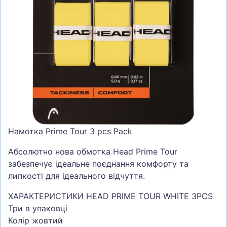
СУМКИ
ШОЛОМИ, ЗАХИСТ, ОКУЛЯРИ
БІГ, ФІТНЕС, М'ЯЧІ
ВЕЛОСИПЕДИ
САМОКАТИ
ТЕНІС, БАДМІНТОН
ВОДНІ ВИДИ СПОРТУ
Намотка Prime Tour 3 pcs Pack
ТУРИЗМ
Абсолютно нова обмотка Head Prime Tour
забезпечує ідеальне поєднання комфорту та
липкості для ідеального відчуття.
ХАРАКТЕРИСТИКИ HEAD PRIME TOUR WHITE 3PCS
Три в упаковці
Колір жовтий