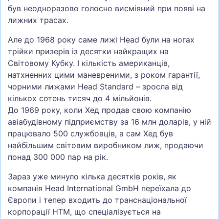
був неодноразово голосно висміяний при появі на
лижних трасах.
Але до 1968 року саме лижі Head були на ногах
трійки призерів із десятки найкращих на
Світовому Кубку. І кількість американців,
натхненних цими маневреними, з роком гарантії,
чорними лижами Head Standard – зросла від
кількох сотень тисяч до 4 мільйонів.
До 1969 року, коли Хед продав свою компанію
авіабудівному підприємству за 16 млн доларів, у ній
працювало 500 службовців, а сам Хед був
найбільшим світовим виробником лиж, продаючи
понад 300 000 пар на рік.
Зараз уже минуло кілька десятків років, як
компанія Head International GmbH переїхала до
Європи і тепер входить до транснаціональної
корпорації HTM, що спеціалізується на