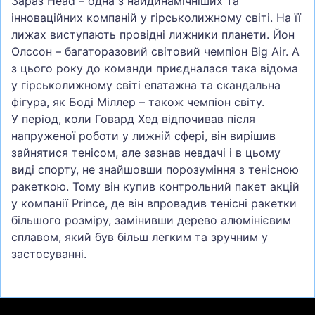
Зараз Head – одна з найдинамічніших та
інноваційних компаній у гірськолижному світі. На її
лижах виступають провідні лижники планети. Йон
Олссон – багаторазовий світовий чемпіон Big Air. А
з цього року до команди приєдналася така відома
у гірськолижному світі епатажна та скандальна
фігура, як Боді Міллер – також чемпіон світу.
У період, коли Говард Хед відпочивав після
напруженої роботи у лижній сфері, він вирішив
зайнятися тенісом, але зазнав невдачі і в цьому
виді спорту, не знайшовши порозуміння з тенісною
ракеткою. Тому він купив контрольний пакет акцій
у компанії Prince, де він впровадив тенісні ракетки
більшого розміру, замінивши дерево алюмінієвим
сплавом, який був більш легким та зручним у
застосуванні.