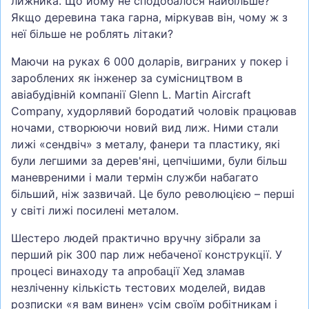
лижника. Що йому не сподобалося найбільше?
Якщо деревина така гарна, міркував він, чому ж з
неї більше не роблять літаки?
Маючи на руках 6 000 доларів, виграних у покер і
зароблених як інженер за сумісництвом в
авіабудівній компанії Glenn L. Martin Aircraft
Company, худорлявий бородатий чоловік працював
ночами, створюючи новий вид лиж. Ними стали
лижі «сендвіч» з металу, фанери та пластику, які
були легшими за дерев'яні, цепчішими, були більш
маневреними і мали термін служби набагато
більший, ніж зазвичай. Це було революцією – перші
у світі лижі посилені металом.
Шестеро людей практично вручну зібрали за
перший рік 300 пар лиж небаченої конструкції. У
процесі винаходу та апробації Хед зламав
незліченну кількість тестових моделей, видав
розписки «я вам винен» усім своїм робітникам і