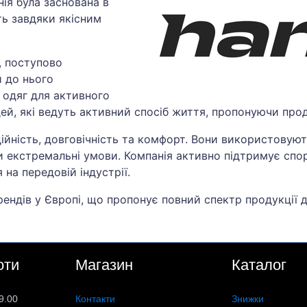
ія була заснована в
ть завдяки якісним
, поступово
 до нього
 одяг для активного
ей, які ведуть активний спосіб життя, пропонуючи прод
ійність, довговічність та комфорт. Вони використовують
и екстремальні умови. Компанія активно підтримує спо
на передовій індустрії.
рендів у Європі, що пропонує повний спектр продукції 
оти
Магазин
Каталог
9.00
Контакти
Знижки