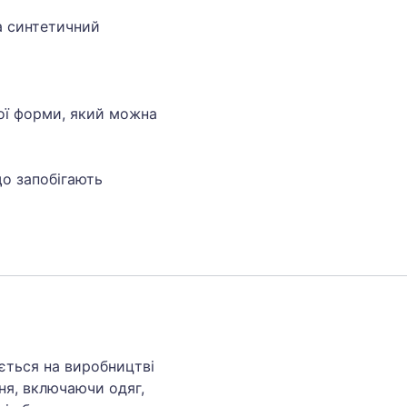
ra синтетичний
ої форми, який можна
що запобігають
ується на виробництві
ня, включаючи одяг,