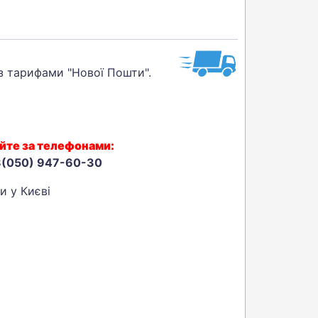
 з тарифами "Нової Пошти".
йте за телефонами:
8(050) 947-60-30
 у Києві