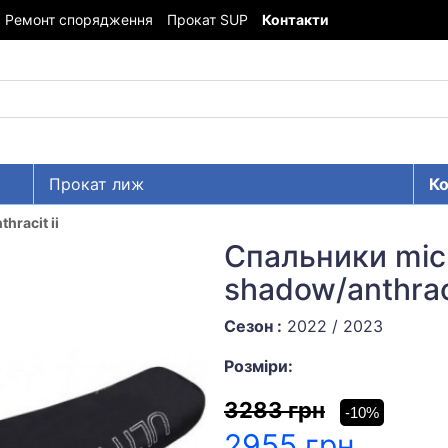
Ремонт спорядження
Прокат SUP
Контакти
Прокат лиж
Ко
hracit ii
Спальники mic
shadow/anthraci
Сезон :
2022 / 2023
Розміри:
3283 грн
-10%
2955 грн