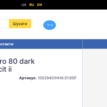
UA
RU
EN
0
нтакти
ro 80 dark
t ii
Артикул:
10029401ННХ.01.95P