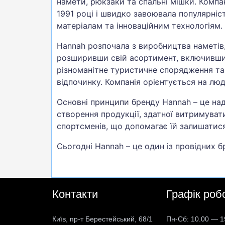
намети, рюкзаки та спальні мішки. Компан
1991 році і швидко завоювала популярніс
матеріалам та інноваційним технологіям.
Hannah розпочала з виробництва наметів
розширивши свій асортимент, включивши
різноманітне туристичне спорядження та
відпочинку. Компанія орієнтується на люд
Основні принципи бренду Hannah – це над
створення продукції, здатної витримуват
спортсменів, що допомагає їй залишатися 
Сьогодні Hannah – це один із провідних б
Контакти
Графік роб
Київ, пр-т Берестейський, 68/1
Пн-Сб: 10.00 — 1