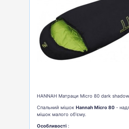
БІГ, ФІТНЕС, М'ЯЧІ
ВЕЛОСИПЕДИ
САМОКАТИ
ТЕНІС, БАДМІНТОН
ВОДНІ ВИДИ СПОРТУ
ТУРИЗМ
HANNAH Матраци Micro 80 dark shadow/a
Спальний мішок
Hannah Micro 80
- над
мішок малого об'єму.
Особливості
: