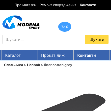
Про магазин
Ремонт спорядження
Контакти
0
Каталог
Прокат лиж
Контакти
UA
RU
EN
Спальники
>
Hannah
> liner cotton grey
Знижки
ГІРСЬКІ ЛИЖІ
СНОУБОРДИ
ОДЯГ
ВЗУТТЯ