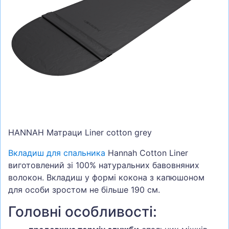
СУМКИ
ШОЛОМИ, ЗАХИСТ, ОКУЛЯРИ
БІГ, ФІТНЕС, М'ЯЧІ
ВЕЛОСИПЕДИ
САМОКАТИ
ТЕНІС, БАДМІНТОН
ВОДНІ ВИДИ СПОРТУ
HANNAH Матраци Liner cotton grey
ТУРИЗМ
Вкладиш для спальника
Hannah Cotton Liner
виготовлений зі 100% натуральних бавовняних
волокон. Вкладиш у формі кокона з капюшоном
для особи зростом не більше 190 см.
Головні особливості: