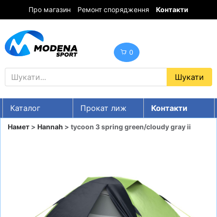
Про магазин
Ремонт спорядження
Контакти
0
Каталог
Прокат лиж
Контакти
UA
RU
EN
Намет
>
Hannah
> tycoon 3 spring green/cloudy gray ii
Знижки
ГІРСЬКІ ЛИЖІ
СНОУБОРДИ
ОДЯГ
ВЗУТТЯ