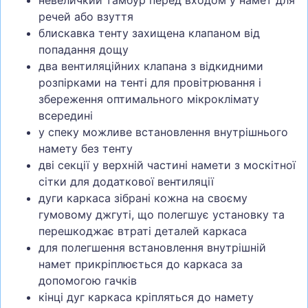
невеличкий тамбур перед входом у намет для
речей або взуття
блискавка тенту захищена клапаном від
попадання дощу
два вентиляційних клапана з відкидними
розпірками на тенті для провітрювання і
збереження оптимального мікроклімату
всередині
у спеку можливе встановлення внутрішнього
намету без тенту
дві секції у верхній частині намети з москітної
сітки для додаткової вентиляції
дуги каркаса зібрані кожна на своєму
гумовому джгуті, що полегшує установку та
перешкоджає втраті деталей каркаса
для полегшення встановлення внутрішній
намет прикріплюється до каркаса за
допомогою гачків
кінці дуг каркаса кріпляться до намету