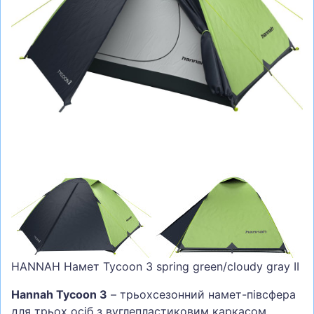
СУМКИ
ШОЛОМИ, ЗАХИСТ, ОКУЛЯРИ
БІГ, ФІТНЕС, М'ЯЧІ
ВЕЛОСИПЕДИ
САМОКАТИ
ТЕНІС, БАДМІНТОН
ВОДНІ ВИДИ СПОРТУ
ТУРИЗМ
HANNAH Намет Tycoon 3 spring green/cloudy gray II
Hannah Tycoon 3
– трьохсезонний намет-півсфера
для трьох осіб з вуглепластиковим каркасом,