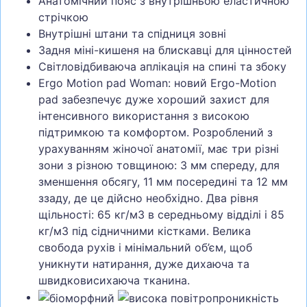
Анатомічний пояс з внутрішньою еластичною
стрічкою
Внутрішні штани та спідниця зовні
Задня міні-кишеня на блискавці для цінностей
Світловідбиваюча аплікація на спині та збоку
Ergo Motion pad Woman: новий Ergo-Motion
pad забезпечує дуже хороший захист для
інтенсивного використання з високою
підтримкою та комфортом. Розроблений з
урахуванням жіночої анатомії, має три різні
зони з різною товщиною: 3 мм спереду, для
зменшення обсягу, 11 мм посередині та 12 мм
ззаду, де це дійсно необхідно. Два рівня
щільності: 65 кг/м3 в середньому відділі і 85
кг/м3 під сідничними кістками. Велика
свобода рухів і мінімальний об’єм, щоб
уникнути натирання, дуже дихаюча та
швидковисихаюча тканина.