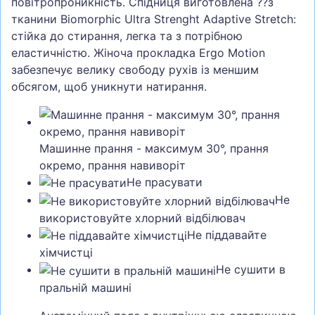
повітропроникність.
Спідниця виготовлена ??з
тканини Biomorphic Ultra Strenght Adaptive Stretch:
стійка до стирання, легка та з потрібною
еластичністю.
Жіноча прокладка Ergo Motion
забезпечує велику свободу рухів із меншим
обсягом, щоб уникнути натирання.
Машинне прання - максимум 30°, прання
окремо, прання навиворіт
Не прасувати
Не
використовуйте хлорний відбілювач
Не піддавайте
хімчистці
Не сушити в
пральній машині