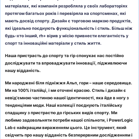
матеріалах, які компанія розробляла у своїх лабораторіях
протягом багатьох років і перевіряла на спортсменах, які
мають досвід спорту. Дизайн є торговою маркою продуктів,
які ідеально поєднують функціональність і стиль. Більш ніж
будь-хто інший, rh+ вірив у місію привнести елегантність у
спорт та інноваційні матеріали у стиль життя.
Наша пристрасть до спорту та гір спонукає нас постійно
досліджувати та впроваджувати інновації, підживлюючи
нашу відданість.
Ми народжені біля підніжжя Альп, гори – наше середовище.
Ми на 100% італійці, і ми оточені красою. Стиль і дизайн є
невід'ємною частиною нашої ідентичності, яка йде в ногу з
тенденціями моди. Наші колекції поєднують італійську
спадщину з пристрастю до гірських видів спорту. Ми
любимо задовольняти потреби нашої спільноти, і PowerLogic
Lab є найкращим вираженням цього. Це інструмент, який
свідчить про нашу відданість безперервним дослідженням і