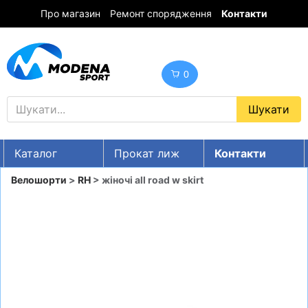
Про магазин
Ремонт спорядження
Контакти
0
Каталог
Прокат лиж
Контакти
UA
RU
EN
Велошорти
>
RH
> жіночі all road w skirt
Знижки
ГІРСЬКІ ЛИЖІ
СНОУБОРДИ
ОДЯГ
ВЗУТТЯ