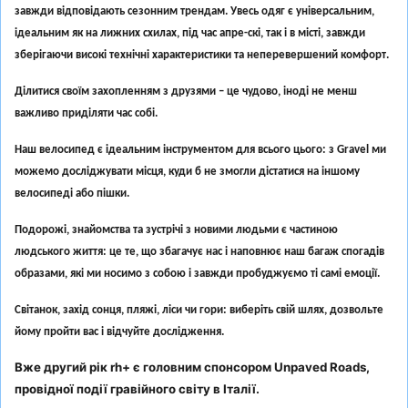
завжди відповідають сезонним трендам. Увесь одяг є універсальним,
ідеальним як на лижних схилах, під час апре-скі, так і в місті, завжди
зберігаючи високі технічні характеристики та неперевершений комфорт.
Ділитися своїм захопленням з друзями – це чудово, іноді не менш
важливо приділяти час собі.
Наш велосипед є ідеальним інструментом для всього цього: з Gravel ми
можемо досліджувати місця, куди б не змогли дістатися на іншому
велосипеді або пішки.
Подорожі, знайомства та зустрічі з новими людьми є частиною
людського життя: це те, що збагачує нас і наповнює наш багаж спогадів
образами, які ми носимо з собою і завжди пробуджуємо ті самі емоції.
Світанок, захід сонця, пляжі, ліси чи гори: виберіть свій шлях, дозвольте
йому пройти вас і відчуйте дослідження.
Вже другий рік rh+ є головним спонсором Unpaved Roads,
провідної події гравійного світу в Італії.