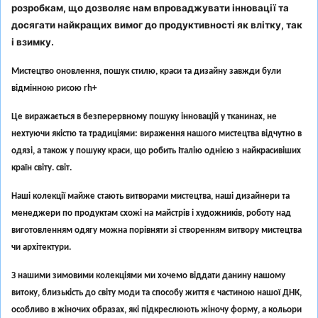
розробкам, що дозволяє нам впроваджувати інновації та
досягати найкращих вимог до продуктивності як влітку, так
і взимку.
Мистецтво оновлення, пошук стилю, краси та дизайну завжди були
відмінною рисою rh+
Це виражається в безперервному пошуку інновацій у тканинах, не
нехтуючи якістю та традиціями: вираження нашого мистецтва відчутно в
одязі, а також у пошуку краси, що робить Італію однією з найкрасивіших
країн світу. світ.
Наші колекції майже стають витворами мистецтва, наші дизайнери та
менеджери по продуктам схожі на майстрів і художників, роботу над
виготовленням одягу можна порівняти зі створенням витвору мистецтва
чи архітектури.
З нашими зимовими колекціями ми хочемо віддати данину нашому
витоку, близькість до світу моди та способу життя є частиною нашої ДНК,
особливо в жіночих образах, які підкреслюють жіночу форму, а кольори