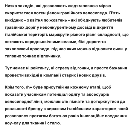
Низка заходів, які дозволяють людям повною мірою
скористатися потенціалом гравійного велосипеда. П’ять
вихідних – з квітня по жовтень – які об’єднують любителів
гравійних доріг у неконкурентному досвіді відкриття
італійської території: маршрути різного рівня складності, що
петляють середньовічними селами, білі дороги та
захоплюючі краєвиди, під час яких можна відновити сили. у
типових точках відпочинку.
Тут немає ні рейтингу, ні стресу від гонки, а просто бажання
провести вихідні в компанії старих і нових друзів.
Крім того, rh+ буде присутній на кожному етапі, щоб
показати учасникам потенціал одягу та аксесуарів
велосипедної лінії, можливість пізнати та доторкнутися до
реальності бренду з виразним італійським характером, який
розвивався протягом багатьох років інноваційне поєднання
ноу-хау для тканин і стилю.