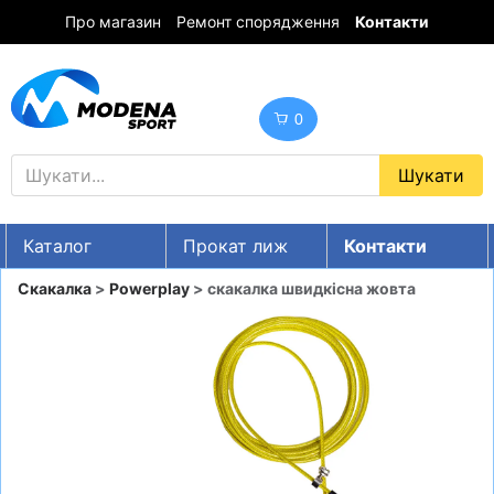
Про магазин
Ремонт спорядження
Контакти
0
Каталог
Прокат лиж
Контакти
UA
RU
EN
Скакалка
>
Powerplay
> скакалка швидкісна жовта
Знижки
ГІРСЬКІ ЛИЖІ
СНОУБОРДИ
ОДЯГ
ВЗУТТЯ