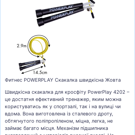
СУМКИ
ШОЛОМИ, ЗАХИСТ, ОКУЛЯРИ
БІГ, ФІТНЕС, М'ЯЧІ
ВЕЛОСИПЕДИ
САМОКАТИ
ТЕНІС, БАДМІНТОН
ВОДНІ ВИДИ СПОРТУ
Фитнес POWERPLAY Скакалка швидкісна Жовта
ТУРИЗМ
Швидкісна скакалка для кросфіту PowerPlay 4202 –
це достатня ефективний тренажер, яким можна
користуватись як у спортзалі, так і на вулиці чи
вдома. Вона виготовлена із сталевого дроту,
обтягнутого поліпропіленом, міцна, легка, не
займає багато місця. Механізм підшипника