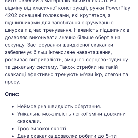
виготовлений з матеріалів високої якості. На
відміну від класичної конструкції, ручки PowerPlay
4202 оснащені головками, які крутяться, з
підшипниками для запобігання скручуванню
шнурка під час тренування. Наявність підшипників
дозволяє виконувати значно більше обертів на
секунду. Застосування швидкісної скакалки
забезпечує більш інтенсивне навантаження,
розвиває витривалість, зміцнює серцево-судинну
та дихальну систему. Також стрибки на такій
скакалці ефективно тренують м'язи ікр, стегон та
пресу.
Опис:
Неймовірна швидкість обертання.
Унікальна можливість легкої зміни довжини
скакалки.
Трос високої якості.
Дана скакалка дозволяє робити до 5-ти