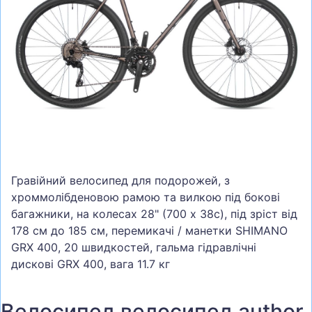
СУМКИ
ШОЛОМИ, ЗАХИСТ, ОКУЛЯРИ
БІГ, ФІТНЕС, М'ЯЧІ
ВЕЛОСИПЕДИ
САМОКАТИ
ТЕНІС, БАДМІНТОН
ВОДНІ ВИДИ СПОРТУ
Гравійний велосипед для подорожей, з
ТУРИЗМ
хроммолібденовою рамою та вилкою під бокові
багажники, на колесах 28" (700 x 38c), під зріст від
178 см до 185 см, перемикачі / манетки SHIMANO
GRX 400, 20 швидкостей, гальма гідравлічні
дискові GRX 400, вага 11.7 кг
Велосипед велосипед author