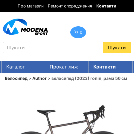
Про магазин
Ремонт спорядження
Контакти
0
Каталог
Прокат лиж
Контакти
UA
RU
EN
Велосипед
>
Author
> велосипед (2023) ronin, рама 56 см
Знижки
ГІРСЬКІ ЛИЖІ
СНОУБОРДИ
ОДЯГ
ВЗУТТЯ