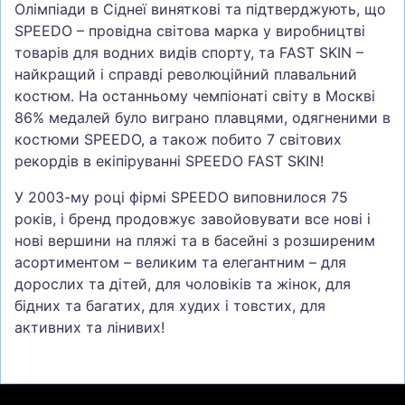
Олімпіади в Сіднеї виняткові та підтверджують, що
SPEEDO – провідна світова марка у виробництві
товарів для водних видів спорту, та FAST SKIN –
найкращий і справді революційний плавальний
костюм. На останньому чемпіонаті світу в Москві
86% медалей було виграно плавцями, одягненими в
костюми SPEEDO, а також побито 7 світових
рекордів в екіпіруванні SPEEDO FAST SKIN!
У 2003-му році фірмі SPEEDO виповнилося 75
років, і бренд продовжує завойовувати все нові і
нові вершини на пляжі та в басейні з розширеним
асортиментом – великим та елегантним – для
дорослих та дітей, для чоловіків та жінок, для
бідних та багатих, для худих і товстих, для
активних та лінивих!