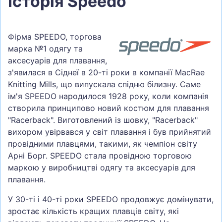
Історія Speedo
Фірма SPEEDO, торгова
марка №1 одягу та
аксесуарів для плавання,
з'явилася в Сіднеї в 20-ті роки в компанії MacRae
Knitting Mills, що випускала спідню білизну. Саме
ім'я SPEEDO народилося 1928 року, коли компанія
створила принципово новий костюм для плавання
"Racerback". Виготовлений із шовку, "Racerback"
вихором увірвався у світ плавання і був прийнятий
провідними плавцями, такими, як чемпіон світу
Арні Борг. SPEEDO стала провідною торговою
маркою у виробництві одягу та аксесуарів для
плавання.
У 30-ті і 40-ті роки SPEEDO продовжує домінувати,
зростає кількість кращих плавців світу, які