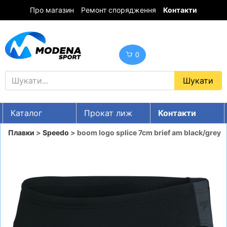
Про магазин
Ремонт спорядження
Контакти
0
Каталог
Прокат лиж
Контакти
UA
RU
EN
Плавки
>
Speedo
> boom logo splice 7cm brief am black/grey
Знижки
ГІРСЬКІ ЛИЖІ
СНОУБОРДИ
ОДЯГ
ВЗУТТЯ