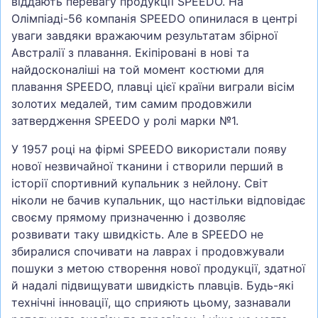
віддають перевагу продукції SPEEDO. На
Олімпіаді-56 компанія SPEEDO опинилася в центрі
уваги завдяки вражаючим результатам збірної
Австралії з плавання. Екіпіровані в нові та
найдосконаліші на той момент костюми для
плавання SPEEDO, плавці цієї країни виграли вісім
золотих медалей, тим самим продовжили
затвердження SPEEDO у ролі марки №1.
У 1957 році на фірмі SPEEDO використали появу
нової незвичайної тканини і створили перший в
історії спортивний купальник з нейлону. Світ
ніколи не бачив купальник, що настільки відповідає
своєму прямому призначенню і дозволяє
розвивати таку швидкість. Але в SPEEDO не
збиралися спочивати на лаврах і продовжували
пошуки з метою створення нової продукції, здатної
й надалі підвищувати швидкість плавців. Будь-які
технічні інновації, що сприяють цьому, зазнавали