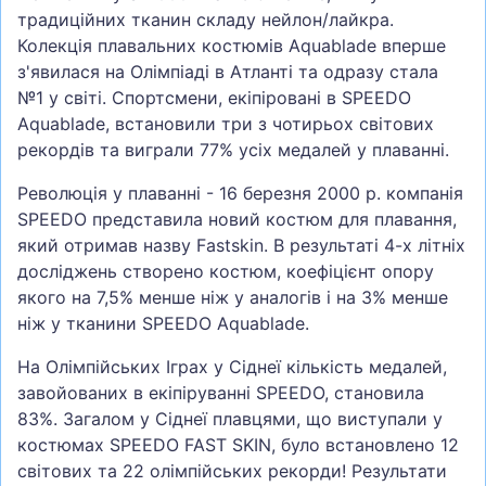
традиційних тканин складу нейлон/лайкра.
Колекція плавальних костюмів Aquablade вперше
з'явилася на Олімпіаді в Атланті та одразу стала
№1 у світі. Спортсмени, екіпіровані в SPEEDO
Aquablade, встановили три з чотирьох світових
рекордів та виграли 77% усіх медалей у плаванні.
Революція у плаванні - 16 березня 2000 р. компанія
SPEEDO представила новий костюм для плавання,
який отримав назву Fastskin. В результаті 4-х літніх
досліджень створено костюм, коефіцієнт опору
якого на 7,5% менше ніж у аналогів і на 3% менше
ніж у тканини SPEEDO Aquablade.
На Олімпійських Іграх у Сіднеї кількість медалей,
завойованих в екіпіруванні SPEEDO, становила
83%. Загалом у Сіднеї плавцями, що виступали у
костюмах SPEEDO FAST SKIN, було встановлено 12
світових та 22 олімпійських рекорди! Результати