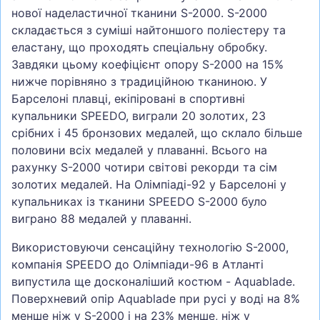
нової наделастичної тканини S-2000. S-2000
складається з суміші найтоншого поліестеру та
еластану, що проходять спеціальну обробку.
Завдяки цьому коефіцієнт опору S-2000 на 15%
нижче порівняно з традиційною тканиною. У
Барселоні плавці, екіпіровані в спортивні
купальники SPEEDO, виграли 20 золотих, 23
срібних і 45 бронзових медалей, що склало більше
половини всіх медалей у плаванні. Всього на
рахунку S-2000 чотири світові рекорди та сім
золотих медалей. На Олімпіаді-92 у Барселоні у
купальниках із тканини SPEEDO S-2000 було
виграно 88 медалей у плаванні.
Використовуючи сенсаційну технологію S-2000,
компанія SPEEDO до Олімпіади-96 в Атланті
випустила ще досконаліший костюм - Aquablade.
Поверхневий опір Aquablade при русі у воді на 8%
менше ніж у S-2000 і на 23% менше, ніж у