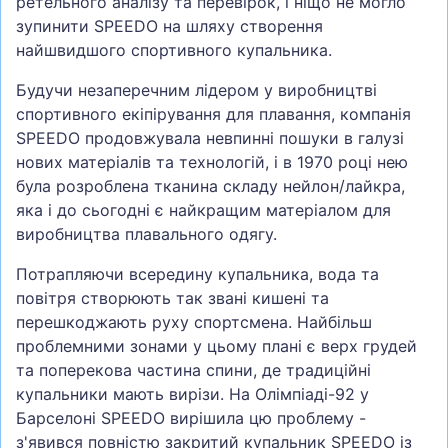
ретельного аналізу та перевірок, і ніщо не могло
зупинити SPEEDO на шляху створення
найшвидшого спортивного купальника.
Будучи незаперечним лідером у виробництві
спортивного екіпірування для плавання, компанія
SPEEDO продовжувала невпинні пошуки в галузі
нових матеріалів та технологій, і в 1970 році нею
була розроблена тканина складу нейлон/лайкра,
яка і до сьогодні є найкращим матеріалом для
виробництва плавального одягу.
Потрапляючи всередину купальника, вода та
повітря створюють так звані кишені та
перешкоджають руху спортсмена. Найбільш
проблемними зонами у цьому плані є верх грудей
та поперекова частина спини, де традиційні
купальники мають вирізи. На Олімпіаді-92 у
Барселоні SPEEDO вирішила цю проблему -
з'явився повністю закритий купальник SPEEDO із