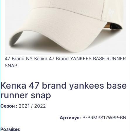
СУМКИ
ШОЛОМИ, ЗАХИСТ, ОКУЛЯРИ
БІГ, ФІТНЕС, М'ЯЧІ
ВЕЛОСИПЕДИ
САМОКАТИ
ТЕНІС, БАДМІНТОН
47 Brand NY Кепка 47 Brand YANKEES BASE RUNNER
SNAP
ВОДНІ ВИДИ СПОРТУ
ТУРИЗМ
Кепка 47 brand yankees base
runner snap
Сезон :
2021 / 2022
Артикул:
B-BRMPS17WBP-BN
Розміри: