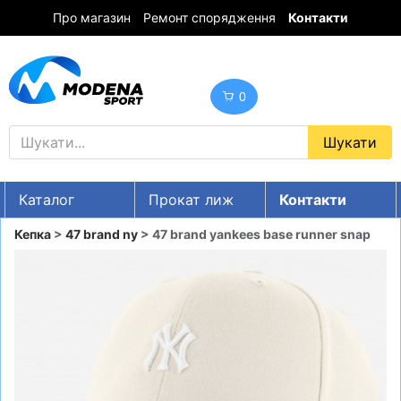
Про магазин
Ремонт спорядження
Контакти
0
Каталог
Прокат лиж
Контакти
UA
RU
EN
Кепка
>
47 brand ny
> 47 brand yankees base runner snap
Знижки
ГІРСЬКІ ЛИЖІ
СНОУБОРДИ
ОДЯГ
ВЗУТТЯ