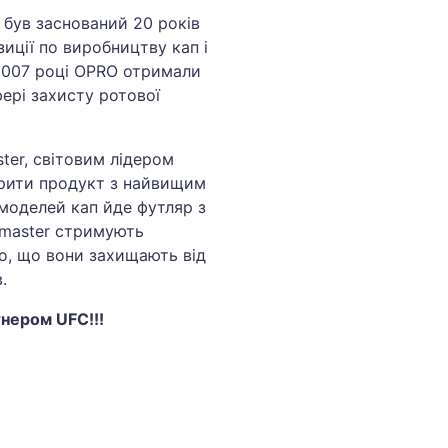
 був заснований 20 років
зиції по виробництву кап і
 2007 році OPRO отримали
ері захисту ротової
ter, світовим лідером
орити продукт з найвищим
 моделей кап йде футляр з
omaster стримують
о, що вони захищають від
.
нером UFC!!!