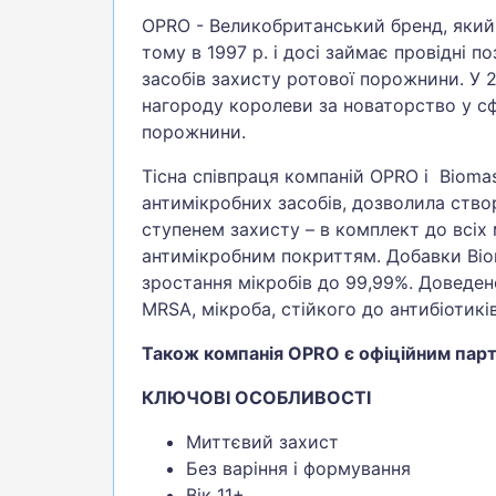
OPRO - Великобританський бренд, який
тому в 1997 р. і досі займає провідні по
засобів захисту ротової порожнини. У
нагороду королеви за новаторство у сф
порожнини.
Тісна співпраця компаній OPRO і Biomas
антимікробних засобів, дозволила ств
ступенем захисту – в комплект до всіх
антимікробним покриттям. Добавки Bi
зростання мікробів до 99,99%. Доведен
MRSA, мікроба, стійкого до антибіотиків
Також компанія OPRO є офіційним парт
КЛЮЧОВІ ОСОБЛИВОСТІ
Миттєвий захист
Без варіння і формування
Вік 11+