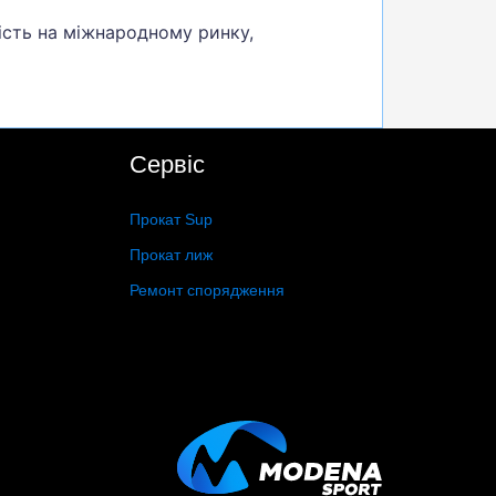
ість на міжнародному ринку,
Сервіс
Прокат Sup
Прокат лиж
Ремонт спорядження