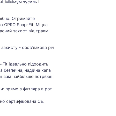
і. Мінімум зусиль і
рібно. Отримайте
ю OPRO Snap-Fit. Міцна
асний захист від травм
 захисту - обов'язкова річ
-Fit ідеально підходить
а безпечна, надійна капа
н вам найбільше потрібен
и: прямо з футляра в рот
чно сертифікована CE.