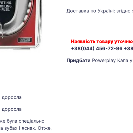
Доставка по Україні: згідно
Наявність товару уточню
+38(044) 456-72-96 +3
Придбати
Powerplay Капа у
 доросла
 доросла
же була спеціально
 зубах і яснах. Отже,