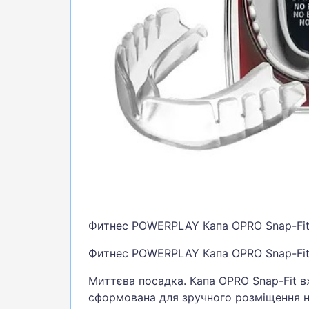
БІГ, ФІТНЕС, М'ЯЧІ
ВЕЛОСИПЕДИ
САМОКАТИ
ТЕНІС, БАДМІНТОН
ВОДНІ ВИДИ СПОРТУ
ТУРИЗМ
Фитнес POWERPLAY Капа OPRO Snap-Fit
Фитнес POWERPLAY Капа OPRO Snap-Fit
Миттєва посадка. Капа OPRO Snap-Fit в
сформована для зручного розміщення на