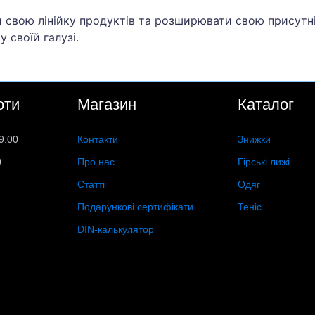
 свою лінійку продуктів та розширювати свою присутн
 своїй галузі.
оти
Магазин
Каталог
9.00
Контакти
Знижки
0
Про нас
Гірські лижі
Статті
Одяг
Подарункові сертифікати
Теніс
DIN-калькулятор