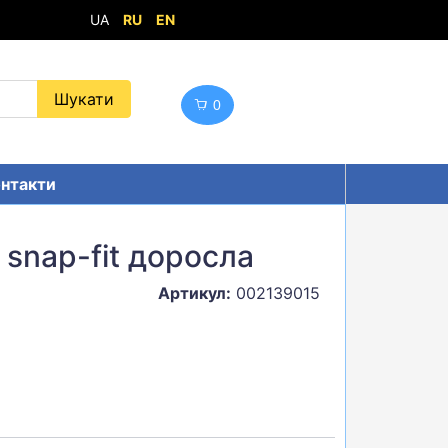
UA
RU
EN
0
нтакти
 snap-fit доросла
Артикул:
002139015