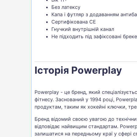
Без латексу
Капа і футляр з додаванням антиб
Сертифікована CE
Гнучкий внутрішній канал
Не підходить під зафіксовані брек
Історія Powerplay
Powerplay - це бренд, який спеціалізуєть
фітнесу. Заснований у 1994 році, Powerp
продуктам, таким як хокейні ключки, тр
Бренд відомий своєю увагою до технічни
відповідає найвищим стандартам. Power
залишатися на передньому краї у сфері 