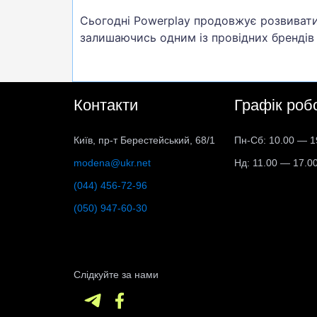
Сьогодні Powerplay продовжує розвивати
залишаючись одним із провідних брендів у
Контакти
Графік роб
Київ, пр-т Берестейський, 68/1
Пн-Сб: 10.00 — 1
modena@ukr.net
Нд: 11.00 — 17.0
(044) 456-72-96
(050) 947-60-30
Слідкуйте за нами