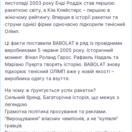
листопаді 2003 року Енді Роддік став першою
ракеткою світу, а Кім Кляйстерс – першою в
жіночому рейтингу. Вперше в історії ракетки та
струни однієї фірми одночасно підкорили тенісний
Олімп.
Ці факти поставили BABOLAT в ряд із провідними
виробниками 5 червня 2005 року. Історичний
момент. Фінал Роланд Гарос. Рафаель Надаль та
Маріано Пуерта творять історію. BABOLAT знову
підкорює тенісний ОЛІМП вже у новій якості –
виробника одягу та взуття.
На чому ж ґрунтується успіх ракеток?
Сильний бренд. Багаторічна історія, що межує з
легендою
Грамотна політика просування та реклами.
"Вирощування" власних чемпіонів, а не "купівля"
гравців