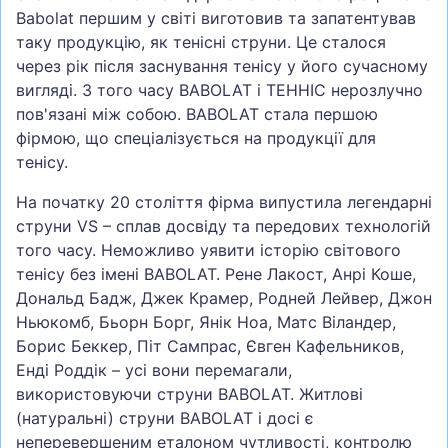
Babolat першим у світі виготовив та запатентував
таку продукцію, як тенісні струни. Це сталося
через рік після заснування тенісу у його сучасному
вигляді. З того часу BABOLAT і ТЕННІС нерозлучно
пов'язані між собою. BABOLAT стала першою
фірмою, що спеціалізується на продукції для
тенісу.
На початку 20 століття фірма випустила легендарні
струни VS – сплав досвіду та передових технологій
того часу. Неможливо уявити історію світового
тенісу без імені BABOLAT. Рене Лакост, Анрі Коше,
Дональд Бадж, Джек Крамер, Родней Лейвер, Джон
Ньюкомб, Бьорн Борг, Янік Ноа, Матс Віландер,
Борис Беккер, Піт Сампрас, Євген Кафельников,
Енді Роддік – усі вони перемагали,
використовуючи струни BABOLAT. Житлові
(натуральні) струни BABOLAT і досі є
неперевершеним еталоном чутливості, контролю