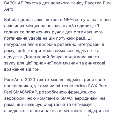
BABOLAT Ракетка для великого тенісу Ракетка Pure
Aero
Babolat додає лляні вставки NF²-Tech у стратегічно
важливих місцях на позначках «3 години», «9
годин» та положеннях ручок для оптимального
поглинання ударів на цій потужній рамі. Ці
натуральні лляні волокна ретельно інтегровані в
раму, щоб створити максимальне відчуття та
відчуття. Додатковий бонус: додаткова якість
звуку для цієї приємної поп-музики та виняткові
враження від гри.
Pure Aero 2023 також має всі відмінні риси своїх
попередників, у тому числі технологією SWX Pure
Feel SMACWRAP, розробленою французькою
аерокосмічною компанією SMAC; аеродинамічна
рама, що збільшує обертання та оптимізує
швидкість головки ракетки; малюнок із відкритою