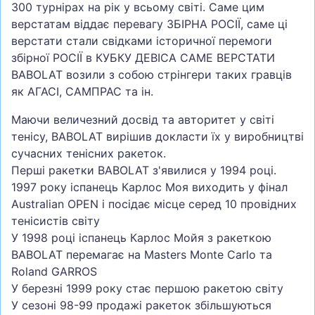
300 турнірах на рік у всьому світі. Саме цим
верстатам віддає перевагу ЗБІРНА РОСІЇ, саме ці
верстати стали свідками історичної перемоги
збірної РОСІЇ в КУБКУ ДЕВІСА САМЕ ВЕРСТАТИ
BABOLAT возили з собою стрінгери таких гравців
як АГАСІ, САМПРАС та ін.
Маючи величезний досвід та авторитет у світі
тенісу, BABOLAT вирішив докласти їх у виробництві
сучасних тенісних ракеток.
Перші ракетки BABOLAT з'явилися у 1994 році.
1997 року іспанець Карлос Моя виходить у фінал
Australian OPEN і посідає місце серед 10 провідних
тенісистів світу
У 1998 році іспанець Карлос Мойя з ракеткою
BABOLAT перемагає на Masters Monte Carlo та
Roland GARROS
У березні 1999 року стає першою ракетою світу
У сезоні 98-99 продажі ракеток збільшуються