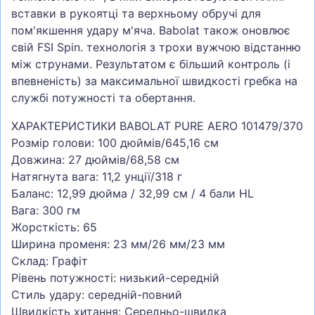
вставки в рукоятці та верхньому обручі для
пом'якшення удару м'яча. Babolat також оновлює
свій FSI Spin. технологія з трохи вужчою відстанню
між струнами. Результатом є більший контроль (і
впевненість) за максимальної швидкості гребка на
службі потужності та обертання.
ХАРАКТЕРИСТИКИ BABOLAT PURE AERO 101479/370
Розмір голови: 100 дюймів/645,16 см
Довжина: 27 дюймів/68,58 см
Натягнута вага: 11,2 унції/318 г
Баланс: 12,99 дюйма / 32,99 см / 4 бали HL
Вага: 300 гм
Жорсткість: 65
Ширина променя: 23 мм/26 мм/23 мм
Склад: Графіт
Рівень потужності: низький-середній
Стиль удару: середній-повний
Швидкість хитання: Середньо-швидка