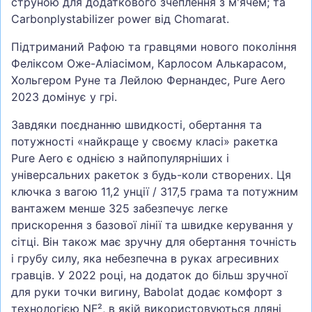
струною для додаткового зчеплення з м'ячем; та
Carbonplystabilizer power від Chomarat.
Підтриманий Рафою та гравцями нового покоління
Феліксом Оже-Аліасімом, Карлосом Алькарасом,
Хольгером Руне та Лейлою Фернандес, Pure Aero
2023 домінує у грі.
Завдяки поєднанню швидкості, обертання та
потужності «найкраще у своєму класі» ракетка
Pure Aero є однією з найпопулярніших і
універсальних ракеток з будь-коли створених. Ця
ключка з вагою 11,2 унції / 317,5 грама та потужним
вантажем менше 325 забезпечує легке
прискорення з базової лінії та швидке керування у
сітці. Він також має зручну для обертання точність
і грубу силу, яка небезпечна в руках агресивних
гравців. У 2022 році, на додаток до більш зручної
для руки точки вигину, Babolat додає комфорт з
технологією NF², в якій використовуються лляні