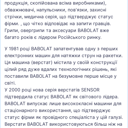
продукція, скопійована всіма виробниками),
обважнювачі, напульсники, пов'язки, захисні
стрічки, медична серія, що підтверджує статус
фірми. , що чітко відповідає на запити гравців.
Грипи, овергрипи та аксесуари BABOLAT вже
багато років є лідером Російського ринку.
У 1981 році BABOLAT запатентував одну з перших
електронних машин для натяжки струн на ракетки.
Ця машина (верстат) містила у своїй конструкції
цілий ряд дуже вдалих технологічних рішень, які
поставили BABOLAT на безумовне перше місце у
світі.
У 2000 році нова серія верстатів SENSOR
підтвердила статус BABOLAT як світового лідера.
BABOLAT випускає лише висококласні машини для
стаціонарного використання, що підтверджує
статус фірми як провідного спеціаліста у цій галузі.
Верстати BABOLAT використовуються більш ніж на