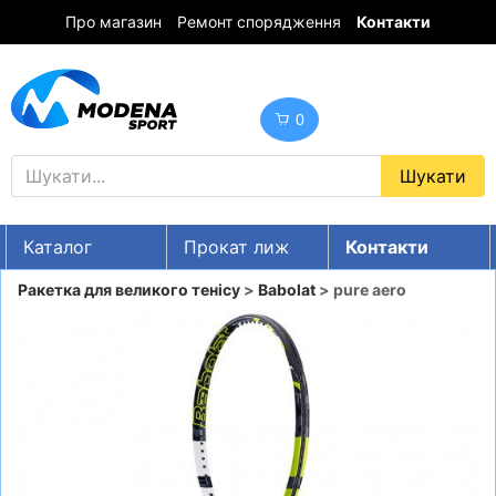
Про магазин
Ремонт спорядження
Контакти
0
Каталог
Прокат лиж
Контакти
UA
RU
EN
Ракетка для великого тенісу
>
Babolat
> pure aero
Знижки
ГІРСЬКІ ЛИЖІ
СНОУБОРДИ
ОДЯГ
ВЗУТТЯ