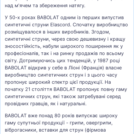
над м'ячем та збереження натягу.
У 50-х роках BABOLAT одним із перших випустив
синтетичні струни Elascord. Спочатку виробництво
розміщувалося в інших виробників. Згодом,
синтетичні струни, через свою дешевизну і кращу
зносостійкість, набули широкого поширення як у
професіоналів, так і на ринку продажів по всьому
світу. Дотримуючись цих тенденцій, у 1987 році
BABOLAT відкрив у себе в Ліоні (Франція) власне
виробництво синтетичних струн і з цього часу
пропонує широкий спектр цієї продукції. На
початку 21 століття BABOLAT пропонує повну гаму
синтетичних струн, які також затребувані серед
провідних гравців, як і натуральні.
BABOLAT вже понад 80 років випускає широку
гаму супутньої продукції - грипи, овергрипи,
віброгасники, вставки для струн (фірмова