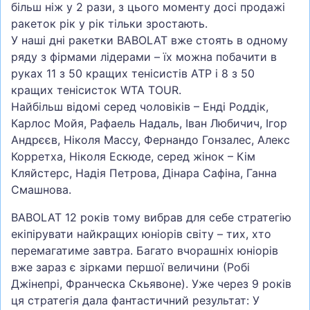
більш ніж у 2 рази, з цього моменту досі продажі
ракеток рік у рік тільки зростають.
У наші дні ракетки BABOLAT вже стоять в одному
ряду з фірмами лідерами – їх можна побачити в
руках 11 з 50 кращих тенісистів ATP і 8 з 50
кращих тенісисток WTA TOUR.
Найбільш відомі серед чоловіків – Енді Роддік,
Карлос Мойя, Рафаель Надаль, Іван Любичич, Ігор
Андрєєв, Ніколя Массу, Фернандо Гонзалес, Алекс
Корретха, Ніколя Ескюде, серед жінок – Кім
Кляйстерс, Надія Петрова, Дінара Сафіна, Ганна
Смашнова.
BABOLAT 12 років тому вибрав для себе стратегію
екіпірувати найкращих юніорів світу – тих, хто
перемагатиме завтра. Багато вчорашніх юніорів
вже зараз є зірками першої величини (Робі
Джінепрі, Франческа Скьявоне). Уже через 9 років
ця стратегія дала фантастичний результат: У