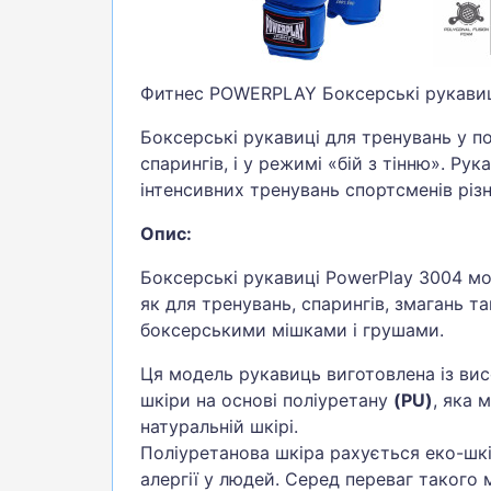
Фитнес POWERPLAY Боксерські рукавиці
Боксерські рукавиці для тренувань у п
спарингів, і у режимі «бій з тінню». Рук
інтенсивних тренувань спортсменів різно
Опис:
Боксерські рукавиці PowerPlay 3004 м
як для тренувань, спарингів, змагань та
боксерськими мішками і грушами.
Ця модель рукавиць виготовлена із вис
шкіри на основі поліуретану
(PU)
, яка 
натуральній шкірі.
Поліуретанова шкіра рахується еко-шк
алергії у людей. Серед переваг такого м