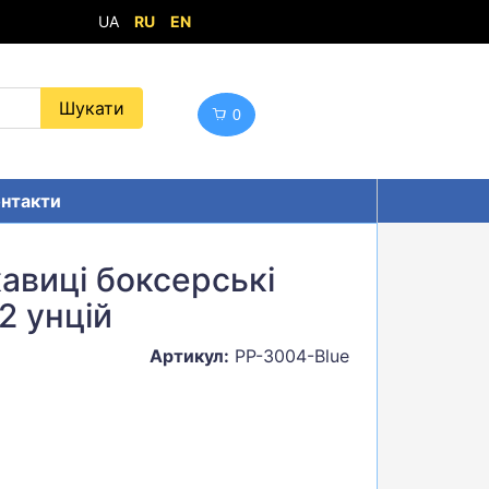
UA
RU
EN
0
нтакти
авиці боксерські
2 унцій
Артикул:
PP-3004-Blue