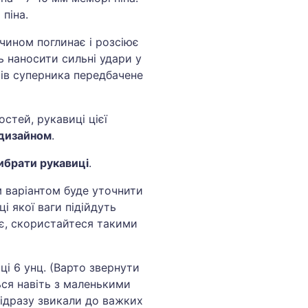
 піна.
чином поглинає і розсіює
ь наносити сильні удари у
рів суперника передбачене
стей, рукавиці цієї
дизайном
.
ибрати рукавиці
.
 варіантом буде уточнити
і якої ваги підійдуть
є, скористайтеся такими
ці 6 унц. (Варто звернути
ься навіть з маленькими
відразу звикали до важких