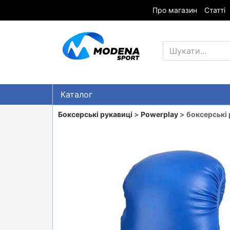
Про магазин
Статті
Каталог
Знижки
Боксерські рукавиці
>
Powerplay
> боксерські 
ГІРСЬКІ ЛИЖІ
СНОУБОРДИ
ОДЯГ
ВЗУТТЯ
СУМКИ
ШОЛОМИ, ЗАХИСТ, ОКУЛЯРИ