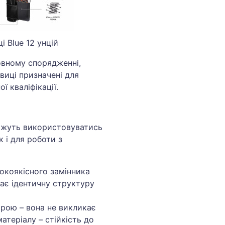
 Blue 12 унцій
овному спорядженні,
авиці призначені для
ї кваліфікації.
ожуть використовуватись
к і для роботи з
окоякісного замінника
має ідентичну структуру
ірою – вона не викликає
атеріалу – стійкість до