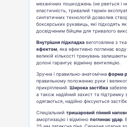
механічних пошкоджень (не рветься і н
еластичність, тривалий термін експлуат
синтетичних технологій дозволив ство
боксерських рукавиць, які підходять як 
досвідченим бійцям для тривалого вик
Внутрішня підкладка
виготовлена з тк
ефектом
, яка ефективно поглинає воду 
великій кількості тренувань залишають
долоні гарантує відмінну вентиляцію.
Зручна і правильно-анатомічна
форма р
правильному положенню руки і великог
прикріплений.
Широка застібка
забезпе
а також надійний захист та підтримку з
одягаються, надійно фіксуються застібк
Спеціальний
тришаровий
пінний напов
амортизацію і відмінно
поглинає удар
.
25 мм латексна піна. Середня ударна зо