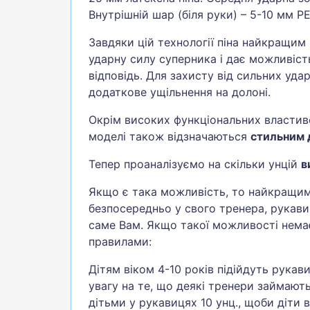
Внутрішній шар (біля руки) – 5-10 мм PE
Завдяки цій технології піна найкращим 
ударну силу суперника і дає можливіст
відповідь. Для захисту від сильних уда
додаткове ущільнення на долоні.
Окрім високих функціональних властиво
моделі також відзначаються
стильним 
Тепер проаналізуємо на скільки унцій
в
Якщо є така можливість, то найкращим
безпосередньо у свого тренера, рукавиц
саме Вам. Якщо такої можливості нема
правилами:
Дітям віком 4-10 років підійдуть рукави
увагу на те, що деякі тренери займают
дітьми у рукавицях 10 унц., щоби діти 