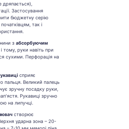
е дряпається),
ації. Застосування
рити бюджетну серію
початківцям, так і
ористання.
анини з
абсорбуючим
і тому, руки навіть при
ся сухими. Перфорація на
укавиці
сприяє
о пальця. Великий палець
чує зручну посадку руки,
ап'ястя. Рукавиці зручно
ою на липучці.
нювач
створює
 Верхня ударна зона – 20-
на – 7-10 мм меморі піна.