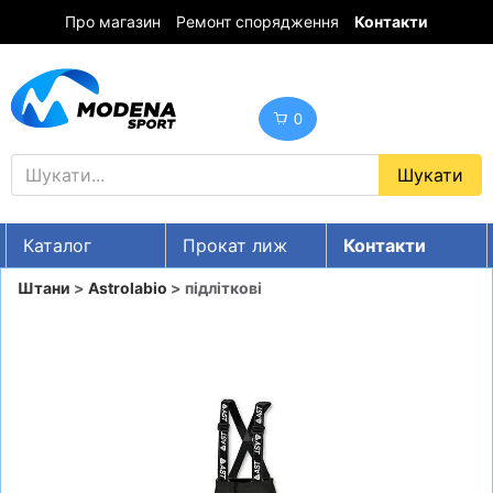
Про магазин
Ремонт спорядження
Контакти
0
Каталог
Прокат лиж
Контакти
UA
RU
EN
Штани
>
Astrolabio
> підліткові
Знижки
ГІРСЬКІ ЛИЖІ
СНОУБОРДИ
ОДЯГ
ВЗУТТЯ