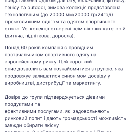
представлена одягом для бігу, вело-байка, фітнесу,
тенісу та outdoor, зимова колекція представлена
технологічним (до 20000 мм/20000 гр/24год)
гірськолижним одягом та одягом спортивного
стилю. Усі колекції створені всім вікових категорій
(дитяча, підліткова, доросла).
Понад 60 років компанія є провідним
постачальником спортивного одягу на
європейському ринку. Цей короткий
опис дозволить вам познайомитися з групою, яка
продовжує залишатися синонімом досвіду у
виробництві, дистрибуції та маркетингу.
Довіра до групи підтверджується дієвими
продуктами та
ефективними послугами, які задовольняють
ринковий попит і дають громадськості можливість
завжди обирати якісну