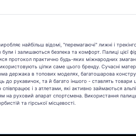
иробляє найбільш відомі, "перемагаючі" лижні і трекінго
 були і залишаються безпека та комфорт. Палиці цієї ф
ися протокол практично будь-яких міжнародних змагань
икористовують ціпки саме цього бренду. Сучасні матері
орма держака в топових моделях, багатошарова констр
ць до рукавичок, та й багато іншого - ставлять товари 
но співпрацює і з атлетами, які активно займаються аль
м на руховий апарат спортсмена. Використання палиць
рбистій та гірської місцевості.