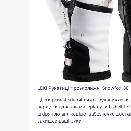
БІГ, ФІТНЕС, М'ЯЧІ
ВЕЛОСИПЕДИ
САМОКАТИ
ТЕНІС, БАДМІНТОН
ВОДНІ ВИДИ СПОРТУ
ТУРИЗМ
LEKI Рукавиці гірськолижні Snowfox 3D 
Ці спортивні жіночі лижні рукавички не
верху, поєднання матеріалу softshell і 
шкіряною аплікацією, забезпечує доста
захищає ваші руки.