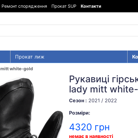
Ремонт спорядження
Прокат SUP
Контакти
Прокат лиж
Ко
mitt white-gold
Рукавиці гірсь
lady mitt white
Сезон :
2021 / 2022
Розміри:
4320 грн
немає в наявності