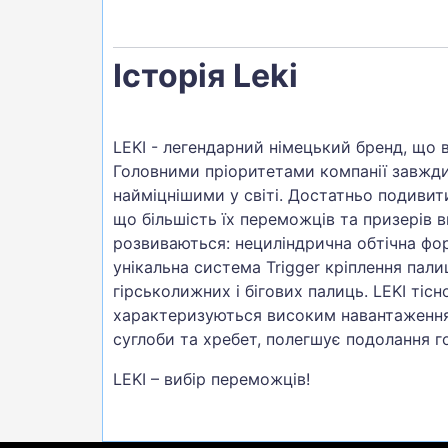
Історія Leki
LEKI - легендарний німецький бренд, що в
Головними пріоритетами компанії завжди
найміцнішими у світі. Достатньо подивит
що більшість їх переможців та призерів в
розвиваються: нециліндрична обтічна ф
унікальна система Trigger кріплення пали
гірськолижних і бігових палиць. LEKI тіс
характеризуються високим навантаження
суглоби та хребет, полегшує подолання го
LEKI – вибір переможців!