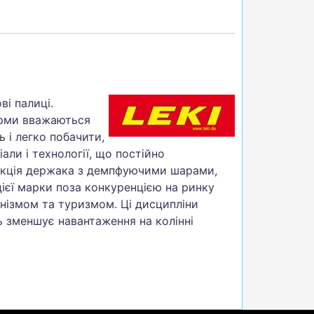
ві палиці.
ірми вважаються
 і легко побачити,
али і технології, що постійно
укція держака з демпфуючими шарами,
цієї марки поза конкуренцією на ринку
пінізмом та туризмом. Ці дисципліни
 зменшує навантаження на колінні