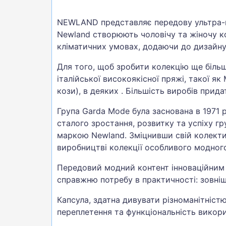
NEWLAND представляє передову ультра-м
Newland створюють чоловічу та жіночу ко
кліматичних умовах, додаючи до дизайну
Для того, щоб зробити колекцію ще більш
італійської високоякісної пряжі, такої як
кози), в деяких . Більшість виробів прида
Група Garda Mode була заснована в 1971 
сталого зростання, розвитку та успіху г
маркою Newland. Зміцнивши свій колектив
виробництві колекції особливого модног
Передовий модний контент інноваційним ч
справжню потребу в практичності: зовнішні
Капсула, здатна дивувати різноманітніст
переплетення та функціональність викор