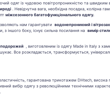
ючий одяг із чудовою повітропроникністю та швидким 
рироді
. Невідчутна вага, необхідна посадка, колірна г
епт
міжсезонного багатофункціонального одягу.
 дозволяють нам гарантувати
водонепроникний і вітроза
и, з іншого боку, існує сильна посилання на
вимір стил
ля подорожей
, виготовленим із одягу Made in Italy з х
к шукає. Все розкладається, трансформується, універсал
астичність, гарантована трикотажем DHtech, висока по
юзивний вибір одягу з революційними технічними харак
.