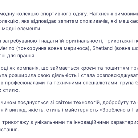
одну колекцію спортивного одягу. Натхненні зимови
лекцію, яка відповідає запитам споживачів, які мешка
 модні елементи.
 затребуваною і надати їй оригінальності, трикотажні 
 Merino (тонкорунна вовна мериноса), Shetland (вовна шо
тні для прання.
році як компанія, що займається кроєм та пошиттям три
рупа розширила свою діяльність і стала розповсюджуват
 професіоналами та технічними спеціалістами, група G
о стилю.
ином поєднується зі світом технологій, добробуту та 
й вигляд, якість, стиль і майстерність «Зроблено в Італ
ю трикотажу з унікальними та інноваційними характери
истання.