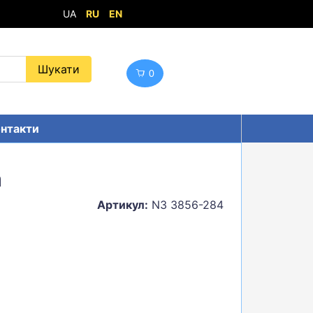
UA
RU
EN
0
нтакти
а
Артикул:
N3 3856-284