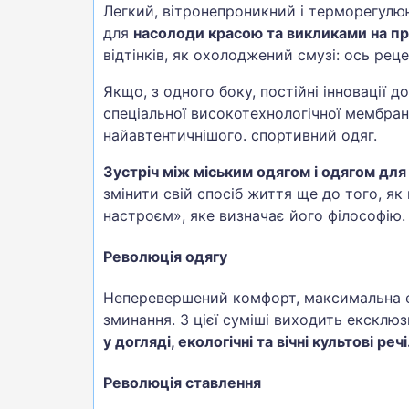
Легкий, вітронепроникний і терморегулю
для
насолоди красою та викликами на п
відтінків, як охолоджений смузі: ось рец
Якщо, з одного боку, постійні інновації
спеціальної високотехнологічної мембран
найавтентичнішого. спортивний одяг.
Зустріч між міським одягом і одягом д
змінити свій спосіб життя ще до того, я
настроєм», яке визначає його філософію.
Революція одягу
Неперевершений комфорт, максимальна ел
зминання. З цієї суміші виходить екскл
у догляді, екологічні та вічні культові речі
Революція ставлення