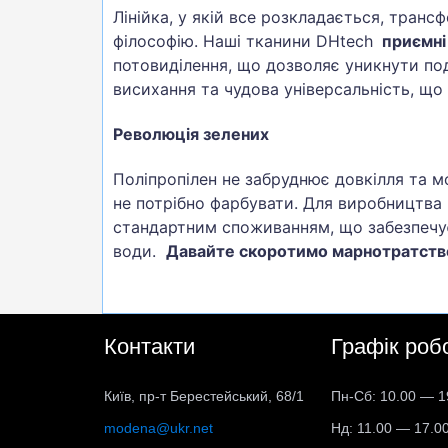
Лінійка, у якій все розкладається, транс
філософію. Наші тканини DHtech
приємні
потовиділення, що дозволяє уникнути под
висихання та чудова універсальність, щ
Революція зелених
Поліпропілен не забруднює довкілля та 
не потрібно фарбувати. Для виробництва 
стандартним споживанням, що забезпечує
води.
Давайте скоротимо марнотратство
Контакти
Графік роб
Київ, пр-т Берестейський, 68/1
Пн-Сб: 10.00 — 1
modena@ukr.net
Нд: 11.00 — 17.0