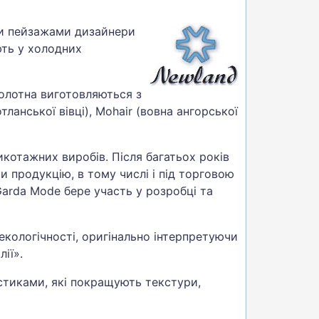
ми пейзажами дизайнери
ють у холодних
полотна виготовляються з
тланської вівці), Mohair (вовна ангорської
котажних виробів. Після багатьох років
и продукцію, в тому числі і під торговою
arda Mode бере участь у розробці та
екологічності, оригінально інтерпретуючи
ії».
стиками, які покращують текстури,