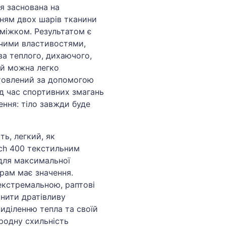
ія заснована на
нням двох шарів тканини
оміжком. Результатом є
чими властивостями,
а теплого, дихаючого,
ий можна легко
отовлений за допомогою
ід час спортивних змагань
чення: тіло завжди буде
ь, легкий, як
ech 400 текстильним
для максимальної
грам має значення.
екстремальною, раптові
нити дратівливу
иділенню тепла та своїй
иродну схильність