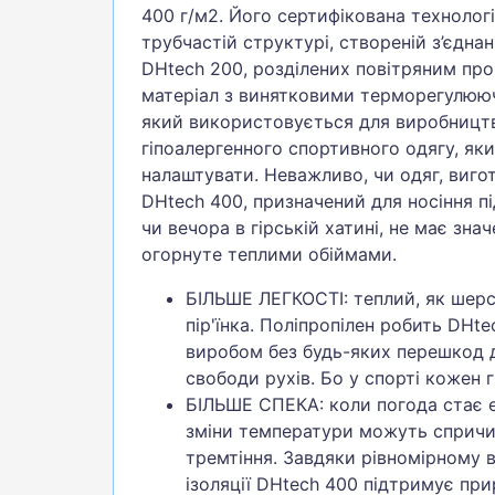
400 г/м2. Його сертифікована технолог
трубчастій структурі, створеній з’єдна
DHtech 200, розділених повітряним пр
матеріал з винятковими терморегулюю
який використовується для виробництв
гіпоалергенного спортивного одягу, як
налаштувати. Неважливо, чи одяг, виг
DHtech 400, призначений для носіння п
чи вечора в гірській хатині, не має зна
огорнуте теплими обіймами.
БІЛЬШЕ ЛЕГКОСТІ: теплий, як шерст
пір'їнка. Поліпропілен робить DHt
виробом без будь-яких перешкод 
свободи рухів. Бо у спорті кожен 
БІЛЬШЕ СПЕКА: коли погода стає 
зміни температури можуть спричи
тремтіння. Завдяки рівномірному в
ізоляції DHtech 400 підтримує пр