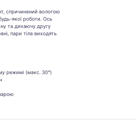
т, спричинений вологою
будь-якої роботи. Ось
ну та дихаючу другу
вні, пари тіла виходять
у режимі (макс. 30°)
ч
 парою