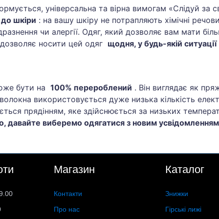
формується, універсальна та вірна вимогам «Слідуй за с
 до шкіри
: на вашу шкіру не потрапляють хімічні речови
разнення чи алергії. Одяг, який дозволяє вам мати біль
о дозволяє носити цей одяг
щодня, у будь-якій ситуації
може бути на
100% перероблений
. Він виглядає як пря
волокна використовується дуже низька кількість електр
ться прядінням, яке здійснюється за низьких темпера
, давайте виберемо одягатися з новим усвідомленням
оти
Магазин
Каталог
9.00
Контакти
Знижки
0
Про нас
Гірські лижі