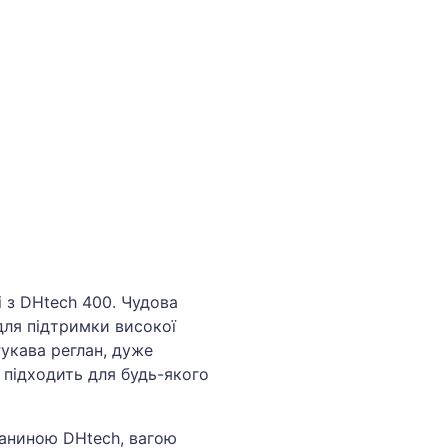
і з DHtech 400. Чудова
для підтримки високої
укава реглан, дуже
підходить для будь-якого
каниною DHtech, вагою