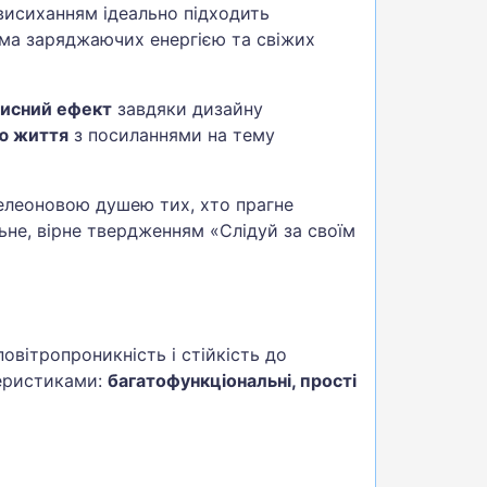
висиханням ідеально підходить
амма заряджаючих енергією та свіжих
хисний ефект
завдяки дизайну
ю життя
з посиланнями на тему
амелеоновою душею тих, хто прагне
ьне, вірне твердженням «Слідуй за своїм
вітропроникність і стійкість до
теристиками:
багатофункціональні, прості