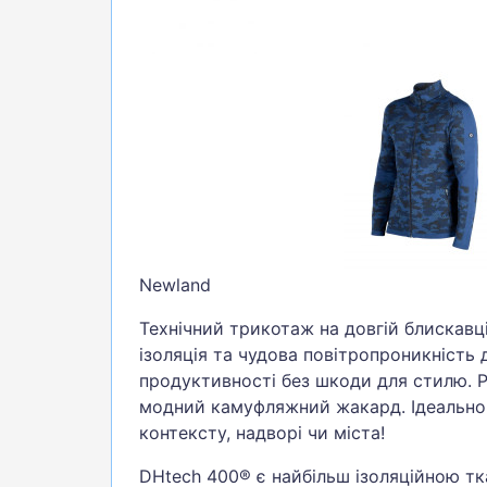
Newland
Технічний трикотаж на довгій блискавц
ізоляція та чудова повітропроникність 
продуктивності без шкоди для стилю. Р
модний камуфляжний жакард. Ідеально 
контексту, надворі чи міста!
DHtech 400® є найбільш ізоляційною т