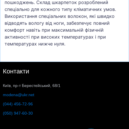
пошкоджень. Склад шкарпеток розроблений
спеціально для кожного типу кліматичних умов.
Використання спеціальних волокон, які швидко
відводять вологу від ноги, забезпечує повний
комфорт навіть при максимальній фізичній
активності при високих температурах і при
температурах нижче нуля.
Контакти
Київ, пр-т Берестейський, 68/1
modena@ukr.net
(044) 456-72-96
(050) 947-60-30