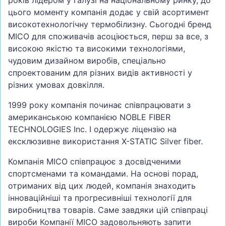
років лідером у галузі на національному ринку, до
цього моменту компанія додає у свій асортимент
високотехнологічну термобілизну. Сьогодні бренд
MICO для споживачів асоціюється, перш за все, з
високою якістю та високими технологіями,
чудовим дизайном виробів, спеціально
спроектованим для різних видів активності у
різних умовах довкілля.
1999 року компанія починає співпрацювати з
американською компанією NOBLE FIBER
TECHNOLOGIES Inc. І одержує ліцензію на
ексклюзивне використання X-STATIC Silver fiber.
Компанія MICO співпрацює з досвідченими
спортсменами та командами. На основі порад,
отриманих від цих людей, компанія знаходить
інноваційніші та прогресивніші технології для
виробництва товарів. Саме завдяки цій співпраці
вироби Компанії MICO задовольняють запити