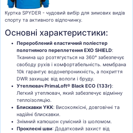
Куртка SPYDER - чудовий вибір для зимових видів
спорту та активного відпочинку.
Основні характеристики:
Перероблений еластичний поліестер
полотняного переплетення EXO SHIELD
:
Тканина що розтягується на 360° забезпечує
свободу рухів і комфортабельність. мембрана
10k гарантує водонепроникність, а покриття
DWR захищає від вологи і бруду.
Утеплювач PrimaLoft® Black ECO (133г)
:
Легкий утеплювач, який забезпечує відмінну
теплоізоляцію.
Блискавки YKK
: Високоякісні, довговічні та
надійні блискавки.
Знімний капюшон сумісний із шоломом.
Проклеєні шви
: Додатковий захист від