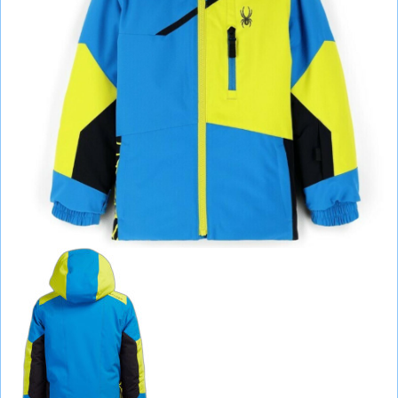
СУМКИ
ШОЛОМИ, ЗАХИСТ, ОКУЛЯРИ
БІГ, ФІТНЕС, М'ЯЧІ
ВЕЛОСИПЕДИ
САМОКАТИ
ТЕНІС, БАДМІНТОН
ВОДНІ ВИДИ СПОРТУ
ТУРИЗМ