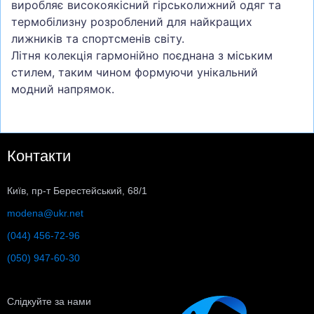
виробляє високоякісний гірськолижний одяг та
термобілизну розроблений для найкращих
лижників та спортсменів світу.
Літня колекція гармонійно поєднана з міським
стилем, таким чином формуючи унікальний
модний напрямок.
Контакти
Київ, пр-т Берестейський, 68/1
modena@ukr.net
(044) 456-72-96
(050) 947-60-30
Слідкуйте за нами