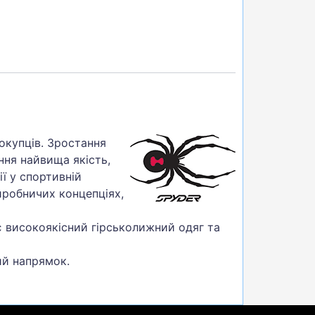
окупців. Зростання
ння найвища якість,
ї у спортивній
иробничих концепціях,
є високоякісний гірськолижний одяг та
ий напрямок.