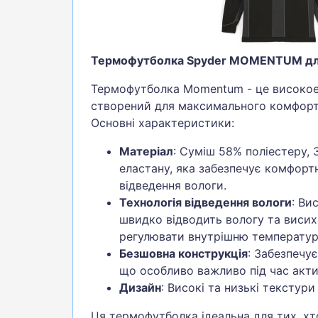
Термофутболка Spyder MOMENTUM для
Термофутболка Momentum - це високое
створений для максимального комфорту
Основні характеристики:
Матеріал
: Суміш 58% поліестеру,
еластану, яка забезпечує комфорт
відведення вологи.
Технологія відведення вологи
: Ви
швидко відводить вологу та виси
регулювати внутрішню температур
Безшовна конструкція
: Забезпечує
що особливо важливо під час акти
Дизайн
: Високі та низькі текстури
Ця термофутболка ідеальна для тих, хт