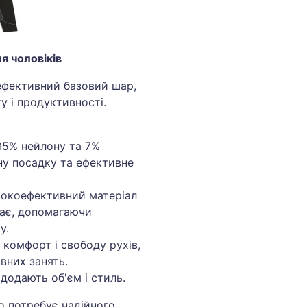
 чоловіків
фективний базовий шар,
 і продуктивності.
 35% нейлону та 7%
ну посадку та ефективне
сокоефективний матеріал
хає, допомагаючи
у.
 комфорт і свободу рухів,
вних занять.
 додають об'єм і стиль.
о потребує надійного