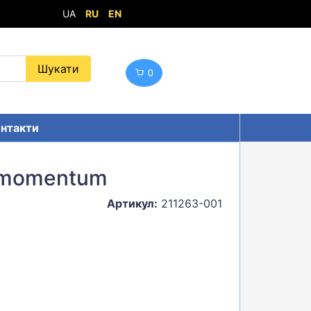
UA
RU
EN
0
нтакти
 momentum
Артикул:
211263-001