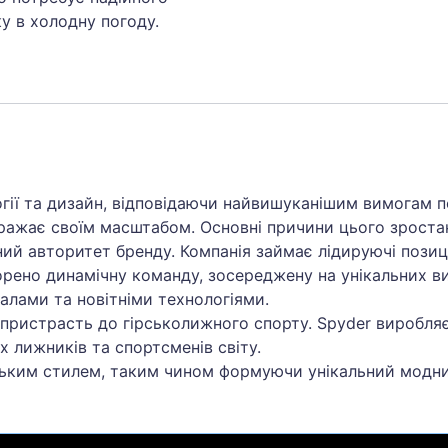
у в холодну погоду.
огії та дизайн, відповідаючи найвишуканішим вимогам п
вражає своїм масштабом. Основні причини цього зроста
й авторитет бренду. Компанія займає лідируючі позиці
ворено динамічну команду, зосереджену на унікальних в
алами та новітніми технологіями.
 пристрасть до гірськолижного спорту. Spyder виробля
 лижників та спортсменів світу.
іським стилем, таким чином формуючи унікальний модн