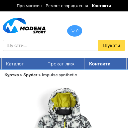
Про магазин
Ремонт спорядження
Контакти
0
Каталог
Прокат лиж
Контакти
UA
RU
EN
Куртка
>
Spyder
> impulse synthetic
Знижки
ГІРСЬКІ ЛИЖІ
СНОУБОРДИ
ОДЯГ
ВЗУТТЯ