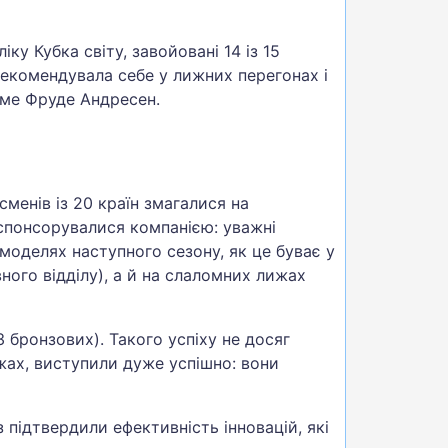
у Кубка світу, завойовані 14 із 15
рекомендувала себе у лижних перегонах і
тиме Фруде Андресен.
менів із 20 країн змагалися на
спонсорувалися компанією: уважні
моделях наступного сезону, як це буває у
ного відділу), а й на слаломних лижах
 бронзових). Такого успіху не досяг
ижах, виступили дуже успішно: вони
 підтвердили ефективність інновацій, які