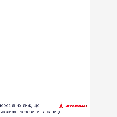
 дерев'яних лиж, що
ськолижні черевики та палиці.