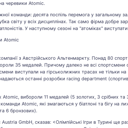
на черевики Atomic.
ної команди: десята поспіль перемога у загальному залік
бка світу у всіх дисциплінах. Так само фірма добре за
атлоністів. У наступному сезоні на "атоміках" виступа
и Atomic
компанії з Австрійського Альтенмаркту. Понад 80 спортс
бороли 35 медалей. Причому далеко не всі спортсмени 
тсмени виступали на гірськолижних трасах не тільки на 
 надаються останні розробки racing department (спортив
Atomic, вибороли 11 медалей (5 золотих, 3 срібних та 3
команди Atomic, які змагаються у біатлоні та бігу на л
та 6 бронзових).
ustria GmbH, сказав: <Олімпійські Ігри в Турині ще раз