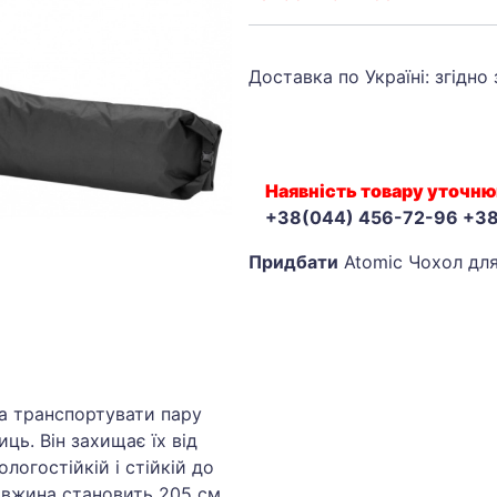
Доставка по Україні: згідно
Наявність товару уточню
+38(044) 456-72-96 +3
Придбати
Atomic Чохол для
а транспортувати пару
ць. Він захищає їх від
огостійкій і стійкій до
овжина становить 205 см,