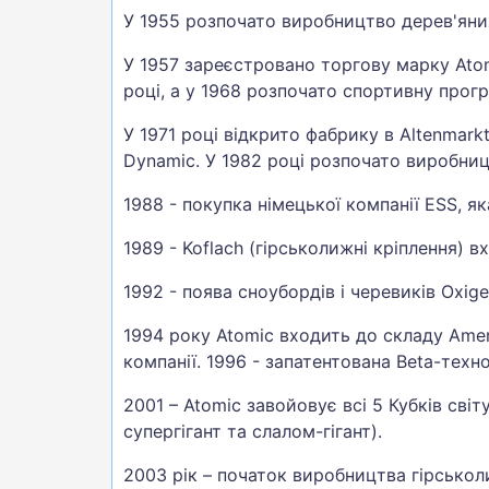
У 1955 розпочато виробництво дерев'яних
У 1957 зареєстровано торгову марку Atom
році, а у 1968 розпочато спортивну прогр
У 1971 році відкрито фабрику в Altenmar
Dynamic. У 1982 році розпочато виробниц
1988 - покупка німецької компанії ESS, я
1989 - Koflach (гірськолижні кріплення) в
1992 - поява сноубордів і черевиків Oxige
1994 року Atomic входить до складу Amer
компанії. 1996 - запатентована Beta-техн
2001 – Atomic завойовує всі 5 Кубків світ
супергігант та слалом-гігант).
2003 рік – початок виробництва гірськоли