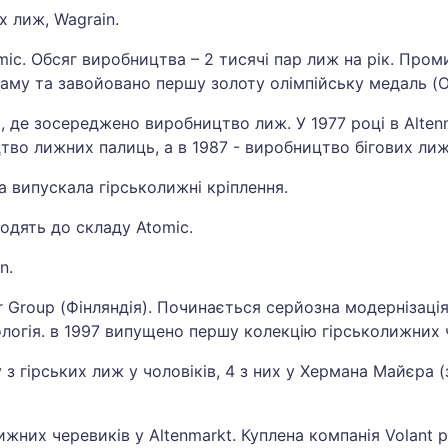
 лиж, Wagrain.
ic. Обсяг виробництва – 2 тисячі пар лиж на рік. Про
аму та завойовано першу золоту олімпійську медаль (Ol
kt, де зосереджено виробництво лиж. У 1977 році в Alt
тво лижних палиць, а в 1987 - виробництво бігових лиж
ка випускала гірськолижні кріплення.
ходять до складу Atomic.
n.
 Group (Фінляндія). Починається серйозна модернізаці
ологія. в 1997 випущено першу колекцію гірськолижних че
у з гірських лиж у чоловіків, 4 з них у Хермана Майєра 
жних черевиків у Altenmarkt. Куплена компанія Volant 