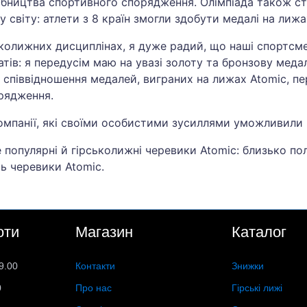
робництва спортивного спорядження. Олімпіада також 
світу: атлети з 8 країн змогли здобути медалі на лижах
ьколижних дисциплінах, я дуже радий, що наші спортсме
ів: я передусім маю на увазі золоту та бронзову медал
аке співвідношення медалей, виграних на лижах Atomic, 
рядження.
омпанії, які своїми особистими зусиллями уможливили 
популярні й гірськолижні черевики Atomic: близько пол
ь черевики Atomic.
оти
Магазин
Каталог
9.00
Контакти
Знижки
0
Про нас
Гірські лижі