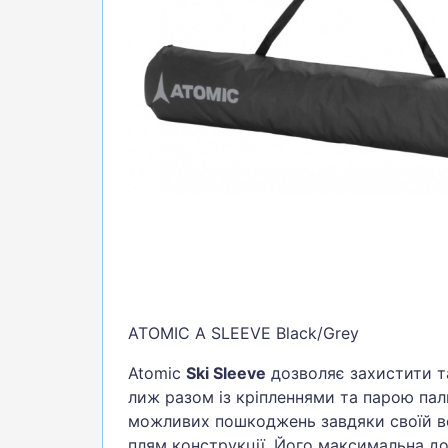
БІГ, ФІТНЕС, М'ЯЧІ
ВЕЛОСИПЕДИ
САМОКАТИ
ТЕНІС, БАДМІНТОН
ВОДНІ ВИДИ СПОРТУ
ТУРИЗМ
ATOMIC A SLEEVE Black/Grey
Atomic
Ski Sleeve
дозволяє захистити т
лиж разом із кріпленнями та парою пали
можливих пошкоджень завдяки своїй вол
плям конструкції. Його максимальна д