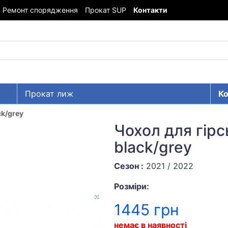
Ремонт спорядження
Прокат SUP
Контакти
Прокат лиж
Ко
ck/grey
Чохол для гірс
black/grey
Сезон :
2021 / 2022
Розміри:
1445 грн
немає в наявності