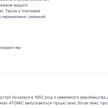
довжини вашого
ою. Також є плечовий
я перенесення і великий
 покриттям
ндустрії почалася в 1955 році з невеликого виробництва
ках ATOMIC випускаються гірські лижі, бігові лижі, гір