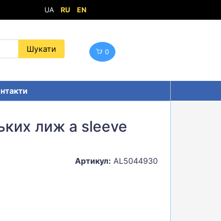
UA
RU
EN
0
нтакти
ьких лиж a sleeve
Артикул:
AL5044930