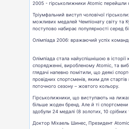
2005 - гірськолижники Atomic перейшли 
Тріумфальний виступ чоловічої гірськолиж
можливих медалей Чемпіонату світу та Ку
поступово набирає популярності серед бі
Олімпіада 2006: вражаючий успіх команд
Олімпіада стала найуспішнішою в історії 
спорядженні, виробленому Atomic, та ви
глядачі напевно помітили, що деякі спор
провідних спортсменів, яким для стартів
поточного сезону – жовтого кольору.
Гірськолижники, що виступають на лижах 
більше жоден бренд. Але й ті спортсмени 
здобули 24 медалі (8 золотих, 10 срібних 
Доктор Міхаель Шинес, Президент Atomic A