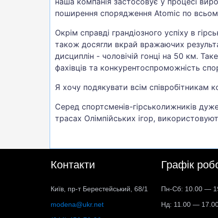
наша компанія застосовує у процесі ви
поширення спорядження Atomic по всьому 
Окрім справді грандіозного успіху в гірс
також досягли вкрай вражаючих результат
дисциплін - чоловічій гонці на 50 км. Т
фахівців та конкурентоспроможність спо
Я хочу подякувати всім співробітникам к
Серед спортсменів-гірськолижників дуже 
трасах Олімпійських ігор, використовуют
Контакти
Графік роб
Київ, пр-т Берестейський, 68/1
Пн-Сб: 10.00 — 1
modena@ukr.net
Нд: 11.00 — 17.0