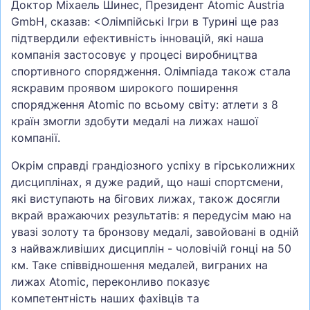
Доктор Міхаель Шинес, Президент Atomic Austria
GmbH, сказав: <Олімпійські Ігри в Турині ще раз
підтвердили ефективність інновацій, які наша
компанія застосовує у процесі виробництва
спортивного спорядження. Олімпіада також стала
яскравим проявом широкого поширення
спорядження Atomic по всьому світу: атлети з 8
країн змогли здобути медалі на лижах нашої
компанії.
Окрім справді грандіозного успіху в гірськолижних
дисциплінах, я дуже радий, що наші спортсмени,
які виступають на бігових лижах, також досягли
вкрай вражаючих результатів: я передусім маю на
увазі золоту та бронзову медалі, завойовані в одній
з найважливіших дисциплін - чоловічій гонці на 50
км. Таке співвідношення медалей, виграних на
лижах Atomic, переконливо показує
компетентність наших фахівців та