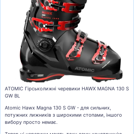
СУМКИ
ШОЛОМИ, ЗАХИСТ, ОКУЛЯРИ
БІГ, ФІТНЕС, М'ЯЧІ
ВЕЛОСИПЕДИ
САМОКАТИ
ТЕНІС, БАДМІНТОН
ВОДНІ ВИДИ СПОРТУ
ТУРИЗМ
ATOMIC Гірськолижні черевики HAWX MAGNA 130 S
GW BL
Atomic Hawx Magna 130 S GW - для сильних,
потужних лижників з широкими стопами, іншого
вибору просто немає.