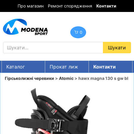
Про магазин
Ремонт спорядження
Контакти
0
Каталог
Прокат лиж
Контакти
UA
RU
EN
Гірськолижні черевики
>
Atomic
> hawx magna 130 s gw bl
Знижки
ГІРСЬКІ ЛИЖІ
СНОУБОРДИ
ОДЯГ
ВЗУТТЯ