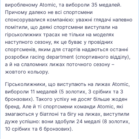
виробленому Atomic, та вибороли 35 медалей.
Причому далеко не всі спортсмени
спонсорувалися компанією: уважні глядачі напевно
помітили, що деякі спортсмени виступали на
гірськолижних трасах не тільки на моделях
наступного сезону, як це буває у провідних
спортсменів, яким для стартів надаються останні
розробки racing department (спортивного відділу),
а й на слаломних лижах поточного сезону –
жовтого кольору.
Гірськолижники, що виступають на лижах Atomic,
вибороли 11 медалей (5 золотих, 3 срібних та 3
бронзових). Такого успіху не досяг більше жоден
бренд. Але й ті спортсмени команди Atomic, які
змагаються у біатлоні та бігу на лижах, виступили
дуже успішно: вони здобули 24 медалі (8 золотих,
10 срібних та 6 бронзових).