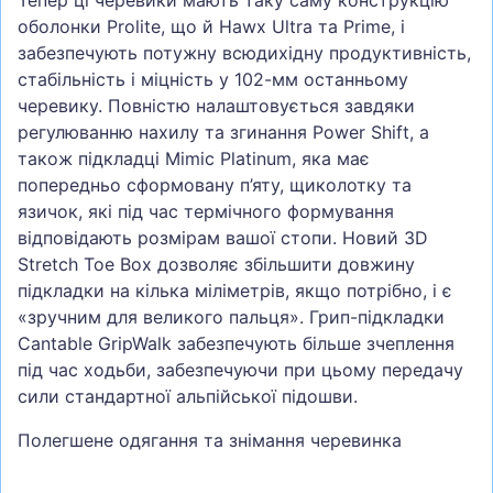
Тепер ці черевики мають таку саму конструкцію
оболонки Prolite, що й Hawx Ultra та Prime, і
забезпечують потужну всюдихідну продуктивність,
стабільність і міцність у 102-мм останньому
черевику. Повністю налаштовується завдяки
регулюванню нахилу та згинання Power Shift, а
також підкладці Mimic Platinum, яка має
попередньо сформовану п’яту, щиколотку та
язичок, які під час термічного формування
відповідають розмірам вашої стопи. Новий 3D
Stretch Toe Box дозволяє збільшити довжину
підкладки на кілька міліметрів, якщо потрібно, і є
«зручним для великого пальця». Грип-підкладки
Cantable GripWalk забезпечують більше зчеплення
під час ходьби, забезпечуючи при цьому передачу
сили стандартної альпійської підошви.
Полегшене одягання та знімання черевинка