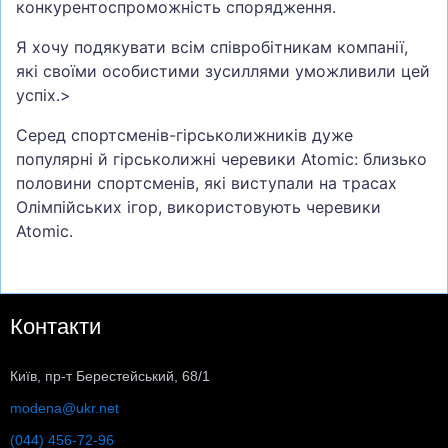
конкурентоспроможність спорядження.
Я хочу подякувати всім співробітникам компанії,
які своїми особистими зусиллями уможливили цей
успіх.>
Серед спортсменів-гірськолижників дуже
популярні й гірськолижні черевики Atomic: близько
половини спортсменів, які виступали на трасах
Олімпійських ігор, використовують черевики
Atomic.
Контакти
Київ, пр-т Берестейський, 68/1
modena@ukr.net
(044) 456-72-96