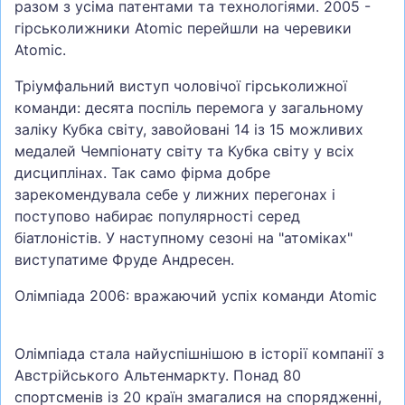
разом з усіма патентами та технологіями. 2005 -
гірськолижники Atomic перейшли на черевики
Atomic.
Тріумфальний виступ чоловічої гірськолижної
команди: десята поспіль перемога у загальному
заліку Кубка світу, завойовані 14 із 15 можливих
медалей Чемпіонату світу та Кубка світу у всіх
дисциплінах. Так само фірма добре
зарекомендувала себе у лижних перегонах і
поступово набирає популярності серед
біатлоністів. У наступному сезоні на "атоміках"
виступатиме Фруде Андресен.
Олімпіада 2006: вражаючий успіх команди Atomic
Олімпіада стала найуспішнішою в історії компанії з
Австрійського Альтенмаркту. Понад 80
спортсменів із 20 країн змагалися на спорядженні,