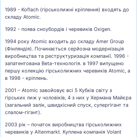
1989 - Koflach (гірськолижні кріплення) входять до
складу Atomic.
1992 - поява сноубордів і черевиків Oxigen.
1994 року Atomic входить до складу Amer Group
(Фінляндія). Починається серйозна модернізація
виробництва та реструктуризація компанії. 1996 -
запатентована Beta-технологія. в 1997 випущено
першу колекцію гірськолижних черевиків Atomic, а
в 1998 - кріплень.
2001 – Atomic завойовує всі 5 Кубків світу з
гірських лиж у чоловіків, 4 з них у Хермана Майєра
(загальний залік, швидкісний спуск, супергігант та
слалом-гігант).
2003 рік – початок виробництва гірськолижних
черевиків у Altenmarkt. Куплена компанія Volant