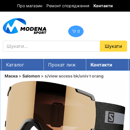
Про магазин
Ремонт спорядження
Контакти
0
Каталог
Прокат лиж
Контакти
UA
RU
EN
Маска
>
Salomon
> s/view access bk/univ t orang
Знижки
ГІРСЬКІ ЛИЖІ
СНОУБОРДИ
ОДЯГ
ВЗУТТЯ