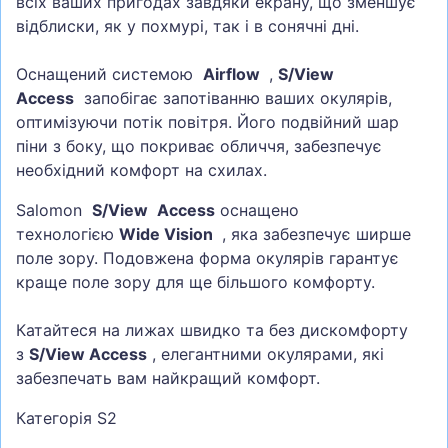
всіх ваших пригодах завдяки екрану, що зменшує
відблиски, як у похмурі, так і в сонячні дні.
Оснащений системою
Airflow
,
S/View
Access
запобігає запотіванню ваших окулярів,
оптимізуючи потік повітря. Його подвійний шар
піни з боку, що покриває обличчя, забезпечує
необхідний комфорт на схилах.
Salomon
S/View
Access
оснащено
технологією
Wide Vision
, яка забезпечує ширше
поле зору. Подовжена форма окулярів гарантує
краще поле зору для ще більшого комфорту.
Катайтеся на лижах швидко та без дискомфорту
з
S/View Access
, елегантними окулярами, які
забезпечать вам найкращий комфорт.
Категорія S2