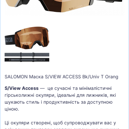
СУМКИ
ШОЛОМИ, ЗАХИСТ, ОКУЛЯРИ
БІГ, ФІТНЕС, М'ЯЧІ
ВЕЛОСИПЕДИ
САМОКАТИ
ТЕНІС, БАДМІНТОН
ВОДНІ ВИДИ СПОРТУ
SALOMON Маска S/VIEW ACCESS Bk/Univ T Orang
ТУРИЗМ
S/View Access
— це сучасні та мінімалістичні
гірськолижні окуляри, ідеальні для лижників, які
шукають стиль і продуктивність за доступною
ціною.
Ці окуляри створені, щоб супроводжувати вас у