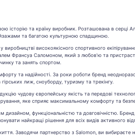
ою історію та країну виробник. Розташована в серці Ал
ейзажами та багатою культурною спадщиною.
 у виробництві високоякісного спортивного екіпіруванн
валем Франсуа Саломоном, який з любов'ю та пристрас
очинку та занять спортом.
омфорту та надійності. За роки роботи бренд неоднора
гірських лиж, сноуборду, туризму та трекінгу.
укцію чудову європейську якість та передові технолог
пірування, яке сприяє максимальному комфорту та безпе
им дизайном, функціональністю та довговічністю. Брен
понувати найкращі рішення для всіх видів активного від
життя. Заводячи партнерство з Salomon, ви вибираєте н