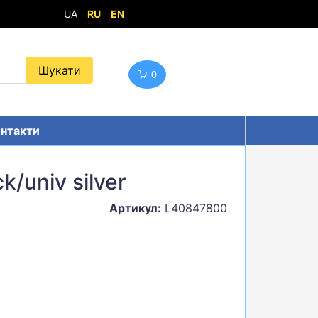
UA
RU
EN
0
нтакти
k/univ silver
Артикул:
L40847800