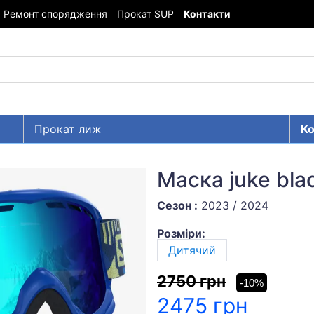
Ремонт спорядження
Прокат SUP
Контакти
Прокат лиж
Ко
Маска juke blac
Сезон :
2023 / 2024
Розміри:
Дитячий
2750 грн
-10%
2475 грн