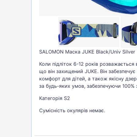
БІГ, ФІТНЕС, М'ЯЧІ
ВЕЛОСИПЕДИ
САМОКАТИ
ТЕНІС, БАДМІНТОН
ВОДНІ ВИДИ СПОРТУ
SALOMON Маска JUKE Black/Univ Silver
ТУРИЗМ
Коли підліток 6-12 років розважається 
що він захищений JUKE. Він забезпечує
комфорт для дітей, а також якісну дзер
за будь-яких умов, забезпечуючи 100% з
Категорія S2
Сумісність окулярів немає.