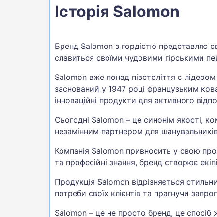
Історія Salomon
Бренд Salomon з гордістю представляє св
славиться своїми чудовими гірськими п
Salomon вже понад півстоліття є лідером
заснований у 1947 році французьким ко
інноваційні продукти для активного відп
Сьогодні Salomon – це синонім якості, к
незамінним партнером для шанувальників 
Компанія Salomon привносить у свою прод
та професійні знання, бренд створює екі
Продукція Salomon відрізняється стильн
потреби своїх клієнтів та прагнучи запро
Salomon – це не просто бренд, це спосіб 