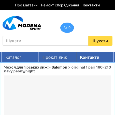
Про магазин
Ремонт спорядження
Контакти
0
Каталог
Прокат лиж
Контакти
UA
RU
EN
Чохол для гірських лиж
>
Salomon
> original 1 pair 160-210
navy peony/night
Знижки
ГІРСЬКІ ЛИЖІ
СНОУБОРДИ
ОДЯГ
ВЗУТТЯ