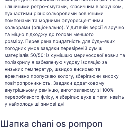
і лінійними ретро-смугами, класичним візерунком,
пухнастими різнокольоровими вовняними
помпонами та модними флуоресцентними
кольорами (опціонально).
У дитячій версії я зручно
та міцно підходжу до голови меншого
розміру.
Перевірена придатність для будь-яких
погодних умов завдяки перевіреній суміші
матеріалів 50/50: із сумішшю мериносової вовни та
поліакрилу я забезпечую чудову ізоляцію за
низьких температур, швидко висихаю та
ефективно пропускаю вологу, зберігаючи високу
повітропроникність.
Завдяки додатковому
внутрішньому ремінцю, виготовленому зі 100%
переробленого флісу, я зберігаю вуха в теплі навіть
у найхолодніші зимові дні
Шапка chani os pompon