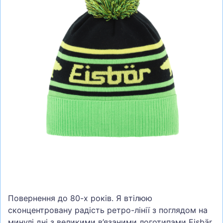
СУМКИ
ШОЛОМИ, ЗАХИСТ, ОКУЛЯРИ
БІГ, ФІТНЕС, М'ЯЧІ
ВЕЛОСИПЕДИ
САМОКАТИ
ТЕНІС, БАДМІНТОН
ВОДНІ ВИДИ СПОРТУ
ТУРИЗМ
Повернення до 80-х років. Я втілюю
сконцентровану радість ретро-лінії з поглядом на
минулі дні з великими в’язаними логотипами Eisbär