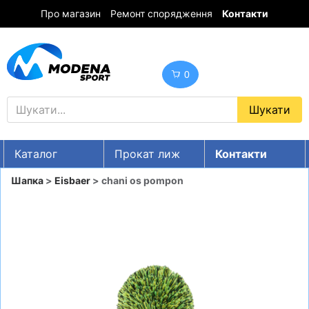
Про магазин
Ремонт спорядження
Контакти
0
Каталог
Прокат лиж
Контакти
UA
RU
EN
Шапка
>
Eisbaer
> chani os pompon
Знижки
ГІРСЬКІ ЛИЖІ
СНОУБОРДИ
ОДЯГ
ВЗУТТЯ