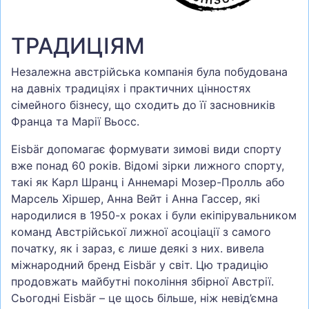
ТРАДИЦІЯМ
Незалежна австрійська компанія була побудована
на давніх традиціях і практичних цінностях
сімейного бізнесу, що сходить до її засновників
Франца та Марії Вьосс.
Eisbär допомагає формувати зимові види спорту
вже понад 60 років. Відомі зірки лижного спорту,
такі як Карл Шранц і Аннемарі Мозер-Пролль або
Марсель Хіршер, Анна Вейт і Анна Гассер, які
народилися в 1950-х роках і були екіпірувальником
команд Австрійської лижної асоціації з самого
початку, як і зараз, є лише деякі з них. вивела
міжнародний бренд Eisbär у світ. Цю традицію
продовжать майбутні покоління збірної Австрії.
Сьогодні Eisbär – це щось більше, ніж невід’ємна