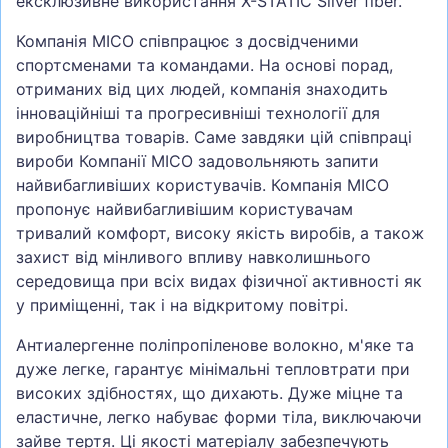
ексклюзивне використання X-STATIC Silver fiber.
Компанія MICO співпрацює з досвідченими
спортсменами та командами. На основі порад,
отриманих від цих людей, компанія знаходить
інноваційніші та прогресивніші технології для
виробництва товарів. Саме завдяки цій співпраці
вироби Компанії MICO задовольняють запити
найвибагливіших користувачів. Компанія MICO
пропонує найвибагливішим користувачам
тривалий комфорт, високу якість виробів, а також
захист від мінливого впливу навколишнього
середовища при всіх видах фізичної активності як
у приміщенні, так і на відкритому повітрі.
Антиалергенне поліпропіленове волокно, м'яке та
дуже легке, гарантує мінімальні тепловтрати при
високих здібностях, що дихають. Дуже міцне та
еластичне, легко набуває форми тіла, виключаючи
зайве тертя. Ці якості матеріалу забезпечують