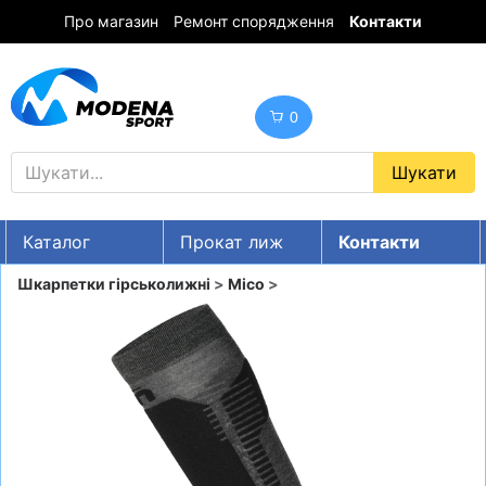
Про магазин
Ремонт спорядження
Контакти
0
Каталог
Прокат лиж
Контакти
UA
RU
EN
Шкарпетки гірськолижні
>
Mico
>
Знижки
ГІРСЬКІ ЛИЖІ
СНОУБОРДИ
ОДЯГ
ВЗУТТЯ