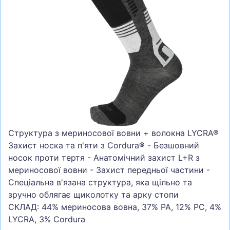
СУМКИ
ШОЛОМИ, ЗАХИСТ, ОКУЛЯРИ
БІГ, ФІТНЕС, М'ЯЧІ
ВЕЛОСИПЕДИ
САМОКАТИ
ТЕНІС, БАДМІНТОН
ВОДНІ ВИДИ СПОРТУ
Структура з мериносової вовни + волокна LYCRA®
ТУРИЗМ
Захист носка та п'яти з Cordura® - Безшовний
носок проти тертя - Анатомічний захист L+R з
мериносової вовни - Захист передньої частини -
Спеціальна в'язана структура, яка щільно та
зручно облягає щиколотку та арку стопи
СКЛАД: 44% мериносова вовна, 37% PA, 12% PC, 4%
LYCRA, 3% Cordura