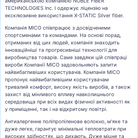
американською компанією NOBLE FIBER
TECHNOLOGIES Inc. І одержує ліцензію на
ексклюзивне використання X-STATIC Silver fiber.
Компанія MICO співпрацює з досвідченими
спортсменами та командами. На основі порад,
отриманих від цих людей, компанія знаходить
інноваційніші та прогресивніші технології для
виробництва товарів. Саме завдяки цій співпраці
вироби Компанії MICO задовольняють запити
найвибагливіших користувачів. Компанія MICO
пропонує найвибагливішим користувачам
тривалий комфорт, високу якість виробів, а також
захист від мінливого впливу навколишнього
середовища при всіх видах фізичної активності як
у приміщенні, так і на відкритому повітрі.
Антиалергенне поліпропіленове волокно, м'яке та
дуже легке, гарантує мінімальні тепловтрати при
високих здібностях, що дихають. Дуже міцне та