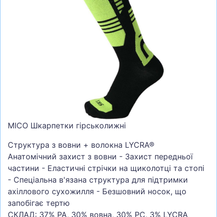
СУМКИ
ШОЛОМИ, ЗАХИСТ, ОКУЛЯРИ
БІГ, ФІТНЕС, М'ЯЧІ
ВЕЛОСИПЕДИ
САМОКАТИ
ТЕНІС, БАДМІНТОН
ВОДНІ ВИДИ СПОРТУ
MICO Шкарпетки гірськолижні
ТУРИЗМ
Структура з вовни + волокна LYCRA®
Анатомічний захист з вовни - Захист передньої
частини - Еластичні стрічки на щиколотці та стопі
- Спеціальна в'язана структура для підтримки
ахіллового сухожилля - Безшовний носок, що
запобігає тертю
СКЛАД: 37% PA, 30% вовна, 30% PC, 3% LYCRA