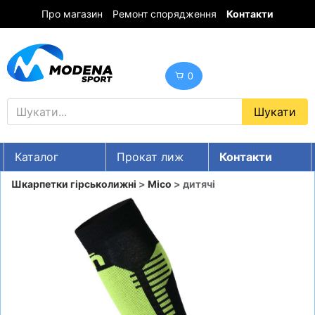
Про магазин
Ремонт спорядження
Контакти
0
Каталог
Прокат лиж
Контакти
UA
RU
EN
Шкарпетки гірськолижні
>
Mico
> дитячі
Знижки
ГІРСЬКІ ЛИЖІ
СНОУБОРДИ
ОДЯГ
ВЗУТТЯ