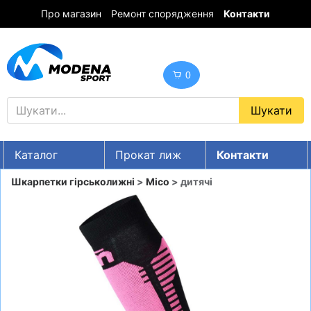
Про магазин
Ремонт спорядження
Контакти
0
Каталог
Прокат лиж
Контакти
UA
RU
EN
Шкарпетки гірськолижні
>
Mico
> дитячі
Знижки
ГІРСЬКІ ЛИЖІ
СНОУБОРДИ
ОДЯГ
ВЗУТТЯ