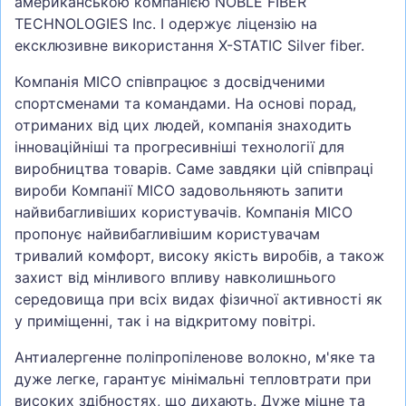
американською компанією NOBLE FIBER
TECHNOLOGIES Inc. І одержує ліцензію на
ексклюзивне використання X-STATIC Silver fiber.
Компанія MICO співпрацює з досвідченими
спортсменами та командами. На основі порад,
отриманих від цих людей, компанія знаходить
інноваційніші та прогресивніші технології для
виробництва товарів. Саме завдяки цій співпраці
вироби Компанії MICO задовольняють запити
найвибагливіших користувачів. Компанія MICO
пропонує найвибагливішим користувачам
тривалий комфорт, високу якість виробів, а також
захист від мінливого впливу навколишнього
середовища при всіх видах фізичної активності як
у приміщенні, так і на відкритому повітрі.
Антиалергенне поліпропіленове волокно, м'яке та
дуже легке, гарантує мінімальні тепловтрати при
високих здібностях, що дихають. Дуже міцне та