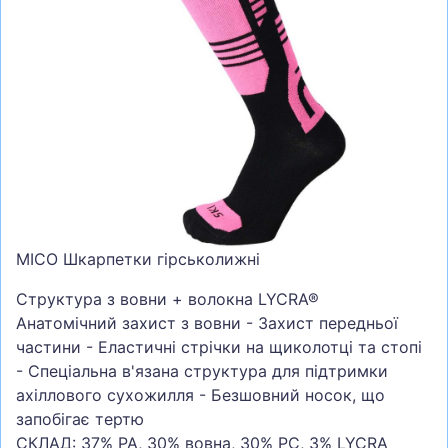
СУМКИ
ШОЛОМИ, ЗАХИСТ, ОКУЛЯРИ
БІГ, ФІТНЕС, М'ЯЧІ
ВЕЛОСИПЕДИ
САМОКАТИ
ТЕНІС, БАДМІНТОН
ВОДНІ ВИДИ СПОРТУ
MICO Шкарпетки гірськолижні
ТУРИЗМ
Структура з вовни + волокна LYCRA®
Анатомічний захист з вовни - Захист передньої
частини - Еластичні стрічки на щиколотці та стопі
- Спеціальна в'язана структура для підтримки
ахіллового сухожилля - Безшовний носок, що
запобігає тертю
СКЛАД: 37% PA, 30% вовна, 30% PC, 3% LYCRA