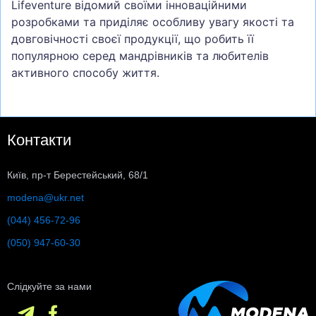
Lifeventure відомий своїми інноваційними
розробками та приділяє особливу увагу якості та
довговічності своєї продукції, що робить її
популярною серед мандрівників та любителів
активного способу життя.
Контакти
Київ, пр-т Берестейський, 68/1
modena@ukr.net
(044) 456-72-96
(050) 947-60-30
Слідкуйте за нами