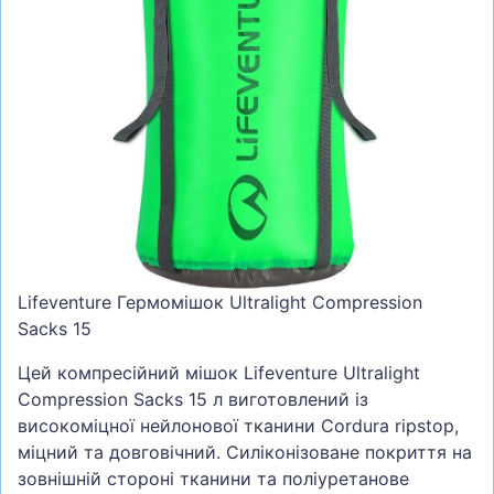
СУМКИ
ШОЛОМИ, ЗАХИСТ, ОКУЛЯРИ
БІГ, ФІТНЕС, М'ЯЧІ
ВЕЛОСИПЕДИ
САМОКАТИ
ТЕНІС, БАДМІНТОН
ВОДНІ ВИДИ СПОРТУ
ТУРИЗМ
Lifeventure Гермомішок Ultralight Compression
Sacks 15
Цей компресійний мішок Lifeventure Ultralight
Compression Sacks 15 л виготовлений із
високоміцної нейлонової тканини Cordura ripstop,
міцний та довговічний. Силіконізоване покриття на
зовнішній стороні тканини та поліуретанове