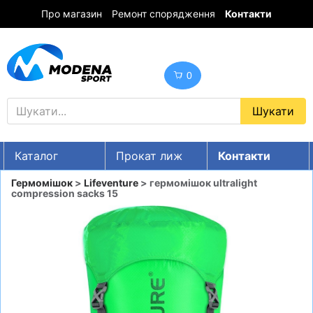
Про магазин
Ремонт спорядження
Контакти
0
Каталог
Прокат лиж
Контакти
UA
RU
EN
Гермомішок
>
Lifeventure
> гермомішок ultralight
compression sacks 15
Знижки
ГІРСЬКІ ЛИЖІ
СНОУБОРДИ
ОДЯГ
ВЗУТТЯ