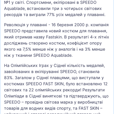
№1 у світі. Спортсмени, екіпіровані в SPEEDO
Aquablade, встановили три з чотирьох світових
рекордів та виграли 77% усіх медалей у плаванні.
Революція у плаванні - 16 березня 2000 р. компанія
SPEEDO представила новий костюм для плавання,
який отримав назву Fastskin. В результаті 4-х літніх
досліджень створено костюм, коефіцієнт опору
якого на 7,5% менше ніж у аналогів і на 3% менше
ніж у тканини SPEEDO Aquablade.
На Олімпійських Іграх у Сіднеї кількість медалей,
завойованих в екіпіруванні SPEEDO, становила
83%. Загалом у Сіднеї плавцями, що виступали у
костюмах SPEEDO FAST SKIN, було встановлено 12
світових та 22 олімпійських рекорди! Результати
Олімпіади в Сіднеї виняткові та підтверджують, що
SPEEDO – провідна світова марка у виробництві
товарів для водних видів спорту, та FAST SKIN –