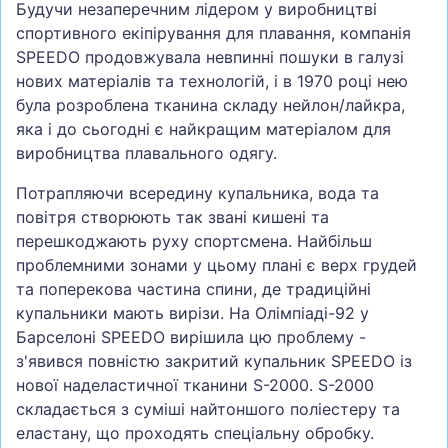
Будучи незаперечним лідером у виробництві
спортивного екіпірування для плавання, компанія
SPEEDO продовжувала невпинні пошуки в галузі
нових матеріалів та технологій, і в 1970 році нею
була розроблена тканина складу нейлон/лайкра,
яка і до сьогодні є найкращим матеріалом для
виробництва плавального одягу.
Потрапляючи всередину купальника, вода та
повітря створюють так звані кишені та
перешкоджають руху спортсмена. Найбільш
проблемними зонами у цьому плані є верх грудей
та поперекова частина спини, де традиційні
купальники мають вирізи. На Олімпіаді-92 у
Барселоні SPEEDO вирішила цю проблему -
з'явився повністю закритий купальник SPEEDO із
нової наделастичної тканини S-2000. S-2000
складається з суміші найтоншого поліестеру та
еластану, що проходять спеціальну обробку.