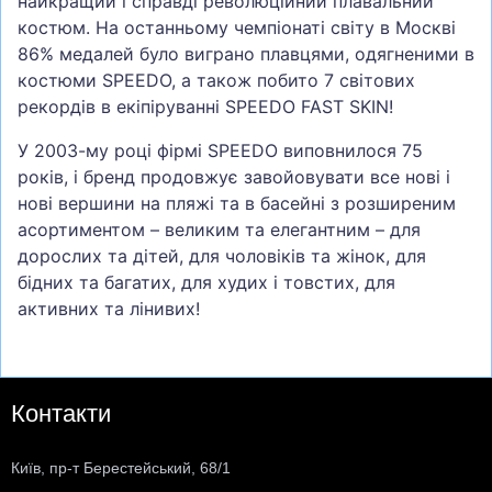
найкращий і справді революційний плавальний
костюм. На останньому чемпіонаті світу в Москві
86% медалей було виграно плавцями, одягненими в
костюми SPEEDO, а також побито 7 світових
рекордів в екіпіруванні SPEEDO FAST SKIN!
У 2003-му році фірмі SPEEDO виповнилося 75
років, і бренд продовжує завойовувати все нові і
нові вершини на пляжі та в басейні з розширеним
асортиментом – великим та елегантним – для
дорослих та дітей, для чоловіків та жінок, для
бідних та багатих, для худих і товстих, для
активних та лінивих!
Контакти
Київ, пр-т Берестейський, 68/1