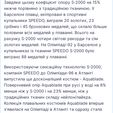
Завдяки цьому коефіцієнт опору S-2000 на 15%
нижче порівняно з традиційною тканиною. У
Барселоні плавці, екіпіровані в спортивні
купальники SPEEDO, виграли 20 золотих, 23
срібних і 45 бронзових медалей, що склало більше
половини всіх медалей у плаванні. Всього на
рахунку S-2000 чотири світові рекорди та сім
золотих медалей. На Олімпіаді-92 у Барселоні у
купальниках із тканини SPEEDO S-2000 було
виграно 88 медалей у плаванні.
Використовуючи сенсаційну технологію S-2000,
компанія SPEEDO до Олімпіади-96 в Атланті
випустила ще досконаліший костюм - Aquablade.
Поверхневий опір Aquablade при русі у воді на 8%
менше ніж у S-2000 і на 23% менше, ніж у
традиційних тканин складу нейлон/лайкра.
Колекція плавальних костюмів Aquablade вперше
з'явилася на Олімпіаді в Атланті та одразу стала