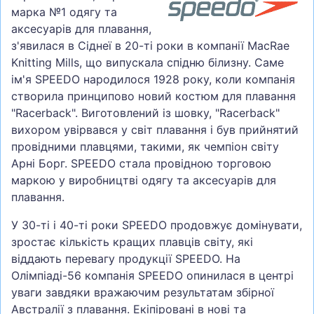
марка №1 одягу та
аксесуарів для плавання,
з'явилася в Сіднеї в 20-ті роки в компанії MacRae
Knitting Mills, що випускала спідню білизну. Саме
ім'я SPEEDO народилося 1928 року, коли компанія
створила принципово новий костюм для плавання
"Racerback". Виготовлений із шовку, "Racerback"
вихором увірвався у світ плавання і був прийнятий
провідними плавцями, такими, як чемпіон світу
Арні Борг. SPEEDO стала провідною торговою
маркою у виробництві одягу та аксесуарів для
плавання.
У 30-ті і 40-ті роки SPEEDO продовжує домінувати,
зростає кількість кращих плавців світу, які
віддають перевагу продукції SPEEDO. На
Олімпіаді-56 компанія SPEEDO опинилася в центрі
уваги завдяки вражаючим результатам збірної
Австралії з плавання. Екіпіровані в нові та