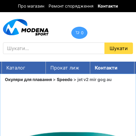
Про магазин
Ремонт спорядження
Контакти
0
Каталог
Прокат лиж
Контакти
UA
RU
EN
Окуляри для плавання
>
Speedo
> jet v2 mir gog au
Знижки
ГІРСЬКІ ЛИЖІ
СНОУБОРДИ
ОДЯГ
ВЗУТТЯ