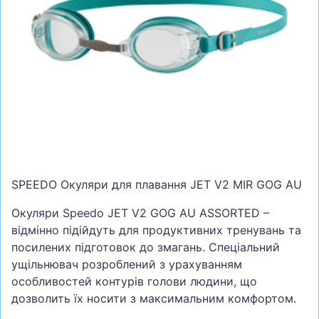
СУМКИ
ШОЛОМИ, ЗАХИСТ, ОКУЛЯРИ
БІГ, ФІТНЕС, М'ЯЧІ
ВЕЛОСИПЕДИ
САМОКАТИ
ТЕНІС, БАДМІНТОН
ВОДНІ ВИДИ СПОРТУ
SPEEDO Окуляри для плавання JET V2 MIR GOG AU
ТУРИЗМ
Окуляри Speedo JET V2 GOG AU ASSORTED –
відмінно підійдуть для продуктивних тренувань та
посилених підготовок до змагань. Спеціальний
ущільнювач розроблений з урахуванням
особливостей контурів голови людини, що
дозволить їх носити з максимальним комфортом.