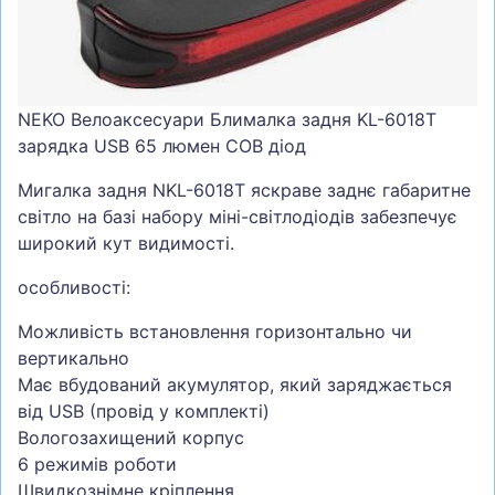
СУМКИ
ШОЛОМИ, ЗАХИСТ, ОКУЛЯРИ
БІГ, ФІТНЕС, М'ЯЧІ
NEKO Велоаксесуари Блималка задня KL-6018T
ВЕЛОСИПЕДИ
зарядка USB 65 люмен COB діод
САМОКАТИ
Мигалка задня NKL-6018T яскраве заднє габаритне
світло на базі набору міні-світлодіодів забезпечує
ТЕНІС, БАДМІНТОН
широкий кут видимості.
ВОДНІ ВИДИ СПОРТУ
особливості:
ТУРИЗМ
Можливість встановлення горизонтально чи
вертикально
Має вбудований акумулятор, який заряджається
від USB (провід у комплекті)
Вологозахищений корпус
6 режимів роботи
Швидкознімне кріплення