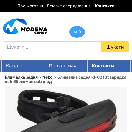
Про магазин
Ремонт спорядження
Контакти
0
Каталог
Прокат лиж
Контакти
UA
RU
EN
Блималка задня
>
Neko
> блималка задня kl-6018t зарядка
usb 65 люмен cob діод
Знижки
ГІРСЬКІ ЛИЖІ
СНОУБОРДИ
ОДЯГ
ВЗУТТЯ