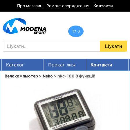
Про магазин
Ремонт спорядження
Контакти
0
Каталог
Прокат лиж
Контакти
UA
RU
EN
Велокомпьютер
>
Neko
> nkc-100 8 функцій
Знижки
ГІРСЬКІ ЛИЖІ
СНОУБОРДИ
ОДЯГ
ВЗУТТЯ