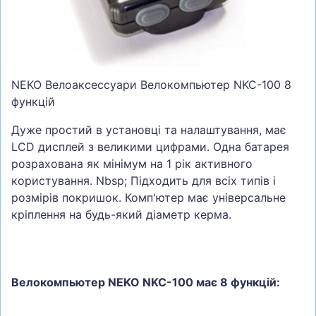
СУМКИ
ШОЛОМИ, ЗАХИСТ, ОКУЛЯРИ
БІГ, ФІТНЕС, М'ЯЧІ
NEKO Велоаксессуари Велокомпьютер NKC-100 8
ВЕЛОСИПЕДИ
функцій
САМОКАТИ
Дуже простий в установці та налаштування, має
ТЕНІС, БАДМІНТОН
LCD дисплей з великими цифрами. Одна батарея
ВОДНІ ВИДИ СПОРТУ
розрахована як мінімум на 1 рік активного
користування. Nbsp; Підходить для всіх типів і
ТУРИЗМ
розмірів покришок. Комп'ютер має універсальне
кріплення на будь-який діаметр керма.
Велокомпьютер NEKO NKC-100 має 8 функцій: