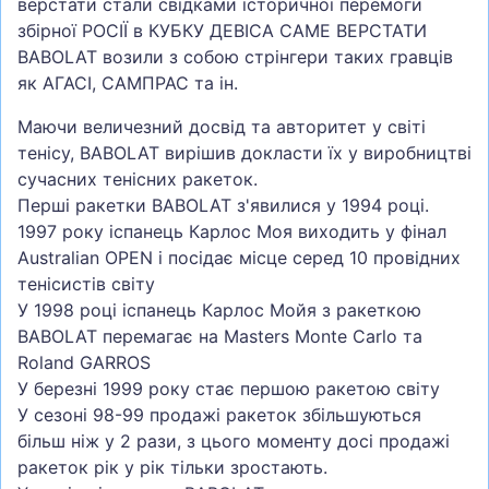
верстати стали свідками історичної перемоги
збірної РОСІЇ в КУБКУ ДЕВІСА САМЕ ВЕРСТАТИ
BABOLAT возили з собою стрінгери таких гравців
як АГАСІ, САМПРАС та ін.
Маючи величезний досвід та авторитет у світі
тенісу, BABOLAT вирішив докласти їх у виробництві
сучасних тенісних ракеток.
Перші ракетки BABOLAT з'явилися у 1994 році.
1997 року іспанець Карлос Моя виходить у фінал
Australian OPEN і посідає місце серед 10 провідних
тенісистів світу
У 1998 році іспанець Карлос Мойя з ракеткою
BABOLAT перемагає на Masters Monte Carlo та
Roland GARROS
У березні 1999 року стає першою ракетою світу
У сезоні 98-99 продажі ракеток збільшуються
більш ніж у 2 рази, з цього моменту досі продажі
ракеток рік у рік тільки зростають.