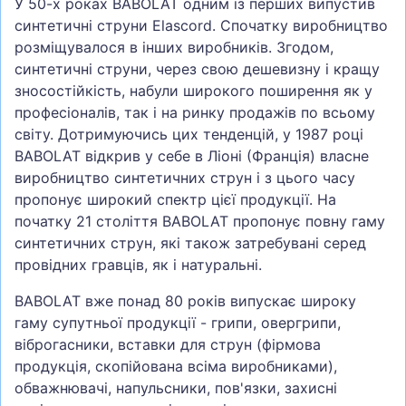
У 50-х роках BABOLAT одним із перших випустив
синтетичні струни Elascord. Спочатку виробництво
розміщувалося в інших виробників. Згодом,
синтетичні струни, через свою дешевизну і кращу
зносостійкість, набули широкого поширення як у
професіоналів, так і на ринку продажів по всьому
світу. Дотримуючись цих тенденцій, у 1987 році
BABOLAT відкрив у себе в Ліоні (Франція) власне
виробництво синтетичних струн і з цього часу
пропонує широкий спектр цієї продукції. На
початку 21 століття BABOLAT пропонує повну гаму
синтетичних струн, які також затребувані серед
провідних гравців, як і натуральні.
BABOLAT вже понад 80 років випускає широку
гаму супутньої продукції - грипи, овергрипи,
віброгасники, вставки для струн (фірмова
продукція, скопійована всіма виробниками),
обважнювачі, напульсники, пов'язки, захисні