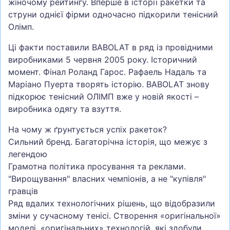
жіночому рейтингу. Вперше в історії ракетки та
струни однієї фірми одночасно підкорили тенісний
Олімп.
Ці факти поставили BABOLAT в ряд із провідними
виробниками 5 червня 2005 року. Історичний
момент. Фінал Роланд Гарос. Рафаель Надаль та
Маріано Пуерта творять історію. BABOLAT знову
підкорює тенісний ОЛІМП вже у новій якості –
виробника одягу та взуття.
На чому ж ґрунтується успіх ракеток?
Сильний бренд. Багаторічна історія, що межує з
легендою
Грамотна політика просування та реклами.
"Вирощування" власних чемпіонів, а не "купівля"
гравців
Ряд вдалих технологічних рішень, що відобразили
зміни у сучасному тенісі. Створення «оригінальної»
моделі, «оригінальних» технологій, які здобули