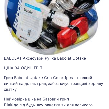
СУМКИ
ШОЛОМИ, ЗАХИСТ, ОКУЛЯРИ
БІГ, ФІТНЕС, М'ЯЧІ
ВЕЛОСИПЕДИ
САМОКАТИ
ТЕНІС, БАДМІНТОН
ВОДНІ ВИДИ СПОРТУ
BABOLAT Аксесуари Ручка Babolat Uptake
ТУРИЗМ
ЦІНА ЗА ОДИН ГРІП
Грип Babolat Uptake Grip Color 1pcs - гладкий і
липкий на дотик грип, забезпечує гравцеві хорошу
хватку.
Неймовірна ціна на Базовий грип
Підійде під будь-яку ракетку як для великого