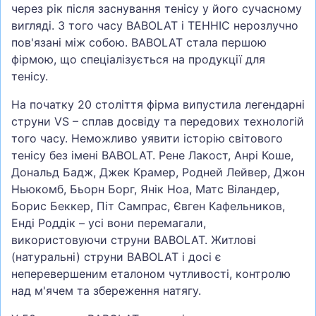
через рік після заснування тенісу у його сучасному
вигляді. З того часу BABOLAT і ТЕННІС нерозлучно
пов'язані між собою. BABOLAT стала першою
фірмою, що спеціалізується на продукції для
тенісу.
На початку 20 століття фірма випустила легендарні
струни VS – сплав досвіду та передових технологій
того часу. Неможливо уявити історію світового
тенісу без імені BABOLAT. Рене Лакост, Анрі Коше,
Дональд Бадж, Джек Крамер, Родней Лейвер, Джон
Ньюкомб, Бьорн Борг, Янік Ноа, Матс Віландер,
Борис Беккер, Піт Сампрас, Євген Кафельников,
Енді Роддік – усі вони перемагали,
використовуючи струни BABOLAT. Житлові
(натуральні) струни BABOLAT і досі є
неперевершеним еталоном чутливості, контролю
над м'ячем та збереження натягу.