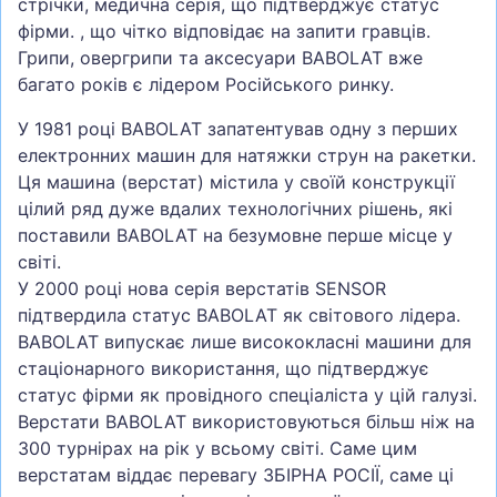
стрічки, медична серія, що підтверджує статус
фірми. , що чітко відповідає на запити гравців.
Грипи, овергрипи та аксесуари BABOLAT вже
багато років є лідером Російського ринку.
У 1981 році BABOLAT запатентував одну з перших
електронних машин для натяжки струн на ракетки.
Ця машина (верстат) містила у своїй конструкції
цілий ряд дуже вдалих технологічних рішень, які
поставили BABOLAT на безумовне перше місце у
світі.
У 2000 році нова серія верстатів SENSOR
підтвердила статус BABOLAT як світового лідера.
BABOLAT випускає лише висококласні машини для
стаціонарного використання, що підтверджує
статус фірми як провідного спеціаліста у цій галузі.
Верстати BABOLAT використовуються більш ніж на
300 турнірах на рік у всьому світі. Саме цим
верстатам віддає перевагу ЗБІРНА РОСІЇ, саме ці