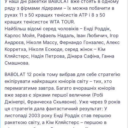
У наші дні ракетки BABOLAT вже стоять в одному
ряду з фірмами лідерами – їх можна побачити в
руках 11 з 50 кращих тенісистів ATP і 8 з 50
кращих тенісисток WTA TOUR.
Найбільш відомі серед чоловіків – Енді Роддік,
Карлос Мойя, Рафаель Надаль, Іван Любичич, Ігор
Андрєєв, Ніколя Массу, Фернандо Гонзалес, Алекс
Корретха, Ніколя Ескюде, серед жінок – Кім
Кляйстерс, Надія Петрова, Дінара Сафіна, Ганна
Смашнова.
BABOLAT 12 років тому вибрав для себе стратегію
екіпірувати найкращих юніорів світу – тих, хто
перемагатиме завтра. Багато вчорашніх юніорів
вже зараз є зірками першої величини (Робі
Джінепрі, Франческа Скьявоне). Уже через 9 років
ця стратегія дала фантастичний результат: У
листопаді 2003 року Енді Роддік став першою
ракеткою світу, а Кім Кляйстерс – першою в