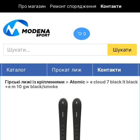
Про магазин
Ремонт спорядження
Контакти
0
Каталог
Прокат лиж
Контакти
UA
RU
EN
Гірські лижі із кріпленнями
>
Atomic
> e cloud 7 black lt black
+e m 10 gw black/smoke
Знижки
ГІРСЬКІ ЛИЖІ
СНОУБОРДИ
ОДЯГ
ВЗУТТЯ