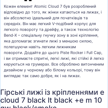
Кожен елемент Atomic Cloud 7 був розроблений
відповідно до того, як жінки катаються на лижах, і
він абсолютно ідеальний для початківців та
середніх. Він має легкий V-подібний корпус для
легкого повороту та дрейфу, а також технологію
Bend-X – спеціальну гнучку зону в зоні кріплення,
яка допомагає згинати лижі з меншою силою,
полегшуючи навіть легким лижникам
повороти. Додайте до цього Piste Rocker і Full Cap,
і ви отримаєте спритні, легкі лижі, які стійкі й легко
керуються на грумерах. Все оброблено витонченим
дизайном у чорному або білому кольорі, тому він
виглядає так само добре, як і на лижах.
Гірські лижі із кріпленнями e
cloud 7 black lt black +e m 10