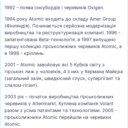
1992 - поява сноубордів і черевиків Oxigen.
1994 року Atomic входить до складу Amer Group
(Фінляндія). Починається серйозна модернізація
виробництва та реструктуризація компанії. 1996 -
запатентована Beta-технологія. в 1997 випущено
першу колекцію гірськолижних черевиків Atomic, а
в 1998 - кріплень.
2001 – Atomic завойовує всі 5 Кубків світу з
гірських лиж у чоловіків, 4 з них у Хермана Майєра
(загальний залік, швидкісний спуск, супергігант та
слалом-гігант).
2003 рік – початок виробництва гірськолижних
черевиків у Altenmarkt. Куплена компанія Volant
разом з усіма патентами та технологіями. 2005 -
гірськолижники Atomic перейшли на черевики
Atomic.