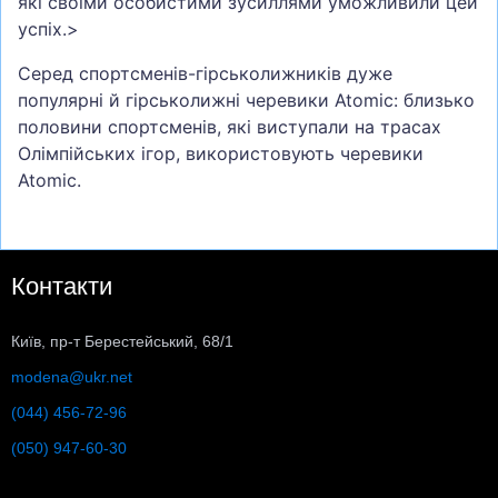
які своїми особистими зусиллями уможливили цей
успіх.>
Серед спортсменів-гірськолижників дуже
популярні й гірськолижні черевики Atomic: близько
половини спортсменів, які виступали на трасах
Олімпійських ігор, використовують черевики
Atomic.
Контакти
Київ, пр-т Берестейський, 68/1
modena@ukr.net
(044) 456-72-96
(050) 947-60-30