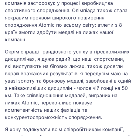
компанія застосовує у процесі виробництва
спортивного спорядження. Олімпіада також стала
яскравим проявом широкого поширення
спорядження Atomic по всьому світу: атлети з 8
країн змогли здобути медалі на лижах нашої
компанії.
Окрім справді грандіозного успіху в гірськолижних
дисциплінах, я дуже радий, що наші спортсмени,
які виступають на бігових лижах, також досягли
вкрай вражаючих результатів: я передусім маю на
увазі золоту та бронзову медалі, завойовані в одній
з найважливіших дисциплін - чоловічій гонці на 50
км. Таке співвідношення медалей, виграних на
лижах Atomic, переконливо показує
компетентність наших фахівців та
конкурентоспроможність спорядження.
Я хочу подякувати всім співробітникам компанії,