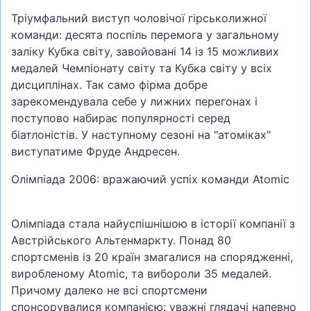
Тріумфальний виступ чоловічої гірськолижної
команди: десята поспіль перемога у загальному
заліку Кубка світу, завойовані 14 із 15 можливих
медалей Чемпіонату світу та Кубка світу у всіх
дисциплінах. Так само фірма добре
зарекомендувала себе у лижних перегонах і
поступово набирає популярності серед
біатлоністів. У наступному сезоні на "атоміках"
виступатиме Фруде Андресен.
Олімпіада 2006: вражаючий успіх команди Atomic
Олімпіада стала найуспішнішою в історії компанії з
Австрійського Альтенмаркту. Понад 80
спортсменів із 20 країн змагалися на спорядженні,
виробленому Atomic, та вибороли 35 медалей.
Причому далеко не всі спортсмени
спонсорувалися компанією: уважні глядачі напевно