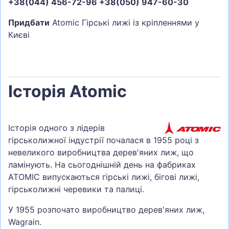
+38(044) 456-72-96 +38(050) 947-60-30
Придбати
Atomic Гірські лижі із кріпленнями у
Києві
Історія Atomic
Історія одного з лідерів
гірськолижної індустрії почалася в 1955 році з
невеликого виробництва дерев'яних лиж, що
ламінують. На сьогоднішній день на фабриках
ATOMIC випускаються гірські лижі, бігові лижі,
гірськолижні черевики та палиці.
У 1955 розпочато виробництво дерев'яних лиж,
Wagrain.