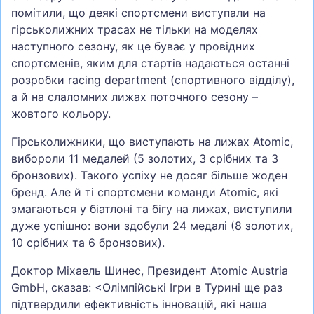
помітили, що деякі спортсмени виступали на
гірськолижних трасах не тільки на моделях
наступного сезону, як це буває у провідних
спортсменів, яким для стартів надаються останні
розробки racing department (спортивного відділу),
а й на слаломних лижах поточного сезону –
жовтого кольору.
Гірськолижники, що виступають на лижах Atomic,
вибороли 11 медалей (5 золотих, 3 срібних та 3
бронзових). Такого успіху не досяг більше жоден
бренд. Але й ті спортсмени команди Atomic, які
змагаються у біатлоні та бігу на лижах, виступили
дуже успішно: вони здобули 24 медалі (8 золотих,
10 срібних та 6 бронзових).
Доктор Міхаель Шинес, Президент Atomic Austria
GmbH, сказав: <Олімпійські Ігри в Турині ще раз
підтвердили ефективність інновацій, які наша